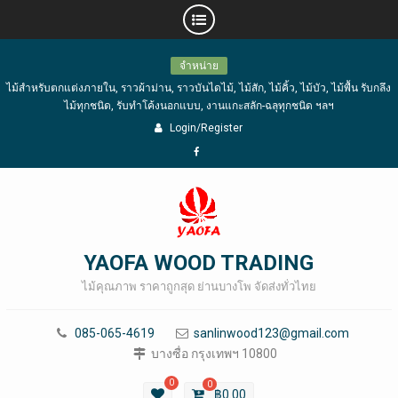
Skip
จำหน่าย
to
ไม้สำหรับตกแต่งภายใน, ราวผ้าม่าน, ราวบันไดไม้, ไม้สัก, ไม้คิ้ว, ไม้บัว, ไม้พื้น รับกลึง
content
ไม้ทุกชนิด, รับทำโค้งนอกแบบ, งานแกะสลัก-ฉลุทุกชนิด ฯลฯ
Login/Register
Facebook
YAOFA WOOD TRADING
ไม้คุณภาพ ราคาถูกสุด ย่านบางโพ จัดส่งทั่วไทย
085-065-4619
sanlinwood123@gmail.com
บางซื่อ กรุงเทพฯ 10800
0
0
฿
0.00