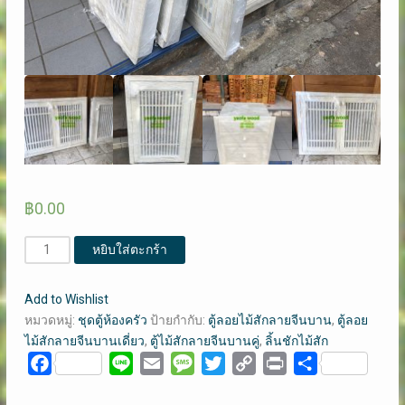
฿
0.00
จำนวน
หยิบใส่ตะกร้า
ชุด
ตู้
Add to Wishlist
ห้อง
หมวดหมู่:
ชุดตู้ห้องครัว
ป้ายกำกับ:
ตู้ลอยไม้สักลายจีนบาน
,
ตู้ลอย
ครัว
ไม้สักลายจีนบานเดี่ยว
,
ตู้ไม้สักลายจีนบานคู่
,
ลิ้นชักไม้สัก
ลาย
Facebook
Line
Email
Message
Twitter
Copy
Print
Share
จีน/
Link
ขนาด