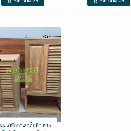
หยิบใส่ตะกร้า
หยิบใส่ตะกร้า
้ลอยไม้สักลายเกล็ดฟัก สาม