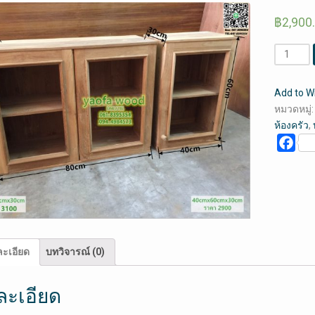
฿
2,900
จำนวน
ตู้
แขวน
Add to Wi
ไม้
หมวดหมู่
สัก
ห้องครัว
,
:
Fac
ตู้
ลอย
ไม้
สัก
ลาย
กระจก
บาน
ะเอียด
บทวิจารณ์ (0)
คู่
(คลิก
ละเอียด
ดู
ราย