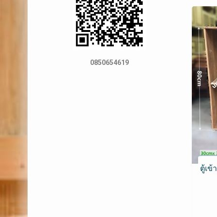
0850654619
ตู้เข