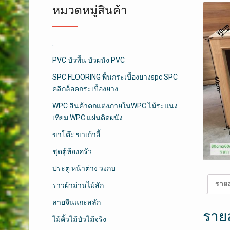
หมวดหมู่สินค้า
.
PVC บัวพื้น บัวผนัง PVC
SPC FLOORING พื้นกระเบื้องยางspc SPC
คลิกล็อคกระเบื้องยาง
WPC สินค้าตกแต่งภายในWPC ไม้ระแนง
เทียม WPC แผ่นติดผนัง
ขาโต๊ะ ขาเก้าอี้
ชุดตู้ห้องครัว
ประตู หน้าต่าง วงกบ
รายล
ราวผ้าม่านไม้สัก
ลายจีนแกะสลัก
ราย
ไม้คิ้วไม้บัวไม้จริง