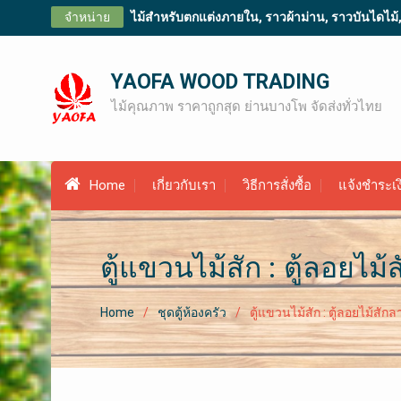
Skip
จำหน่าย
ไม้สำหรับตกแต่งภายใน, ราวผ้าม่าน, ราวบันไดไม้, ไม
to
content
YAOFA WOOD TRADING
ไม้คุณภาพ ราคาถูกสุด ย่านบางโพ จัดส่งทั่วไทย
Home
เกี่ยวกับเรา
วิธีการสั่งซื้อ
แจ้งชำระเง
ตู้แขวนไม้สัก : ตู้ลอยไ
Home
ชุดตู้ห้องครัว
ตู้แขวนไม้สัก : ตู้ลอยไม้สั