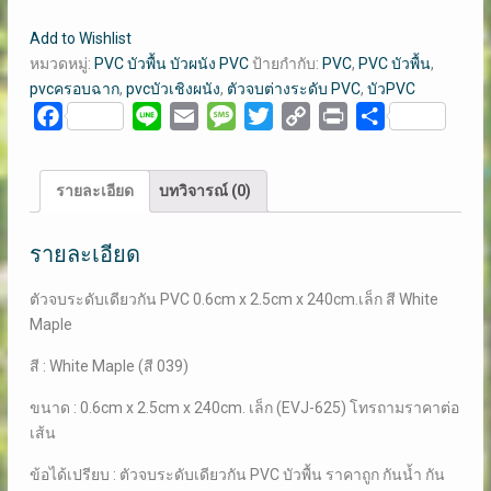
จบ
Add to Wishlist
ระดับ
หมวดหมู่:
PVC บัวพื้น บัวผนัง PVC
ป้ายกำกับ:
PVC
,
PVC บัวพื้น
,
เดียวกัน
pvcครอบฉาก
,
pvcบัวเชิงผนัง
,
ตัวจบต่างระดับ PVC
,
บัวPVC
PVC
Facebook
Line
Email
Message
Twitter
Copy
Print
Share
0.6
Link
X
2.5
รายละเอียด
บทวิจารณ์ (0)
X
240cm.เล็ก
รายละเอียด
สี
WHITE
ตัวจบระดับเดียวกัน PVC 0.6cm x 2.5cm x 240cm.เล็ก สี White
MAPLE
Maple
ชิ้น
สี : White Maple (สี 039)
ขนาด : 0.6cm x 2.5cm x 240cm. เล็ก (EVJ-625) โทรถามราคาต่อ
เส้น
ข้อได้เปรียบ : ตัวจบระดับเดียวกัน PVC บัวพื้น ราคาถูก กันน้ำ กัน