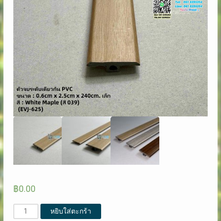
฿
0.00
จำนวน
หยิบใส่ตะกร้า
#039#ตัว