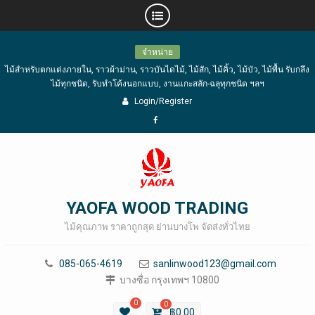
Skip
จำหน่าย
to
ไม้สำหรับตกแต่งภายใน, ราวผ้าม่าน, ราวบันไดไม้, ไม้สัก, ไม้คิ้ว, ไม้บัว, ไม้พื้น รับกลึง
content
ไม้ทุกชนิด, รับทำโค้งนอกแบบ, งานแกะสลัก-ฉลุทุกชนิด ฯลฯ
Login/Register
Facebook
YAOFA WOOD TRADING
ไม้คุณภาพ ราคาถูกสุด ย่านบางโพ จัดส่งทั่วไทย
085-065-4619
sanlinwood123@gmail.com
บางซื่อ กรุงเทพฯ 10800
0
0
฿
0.00