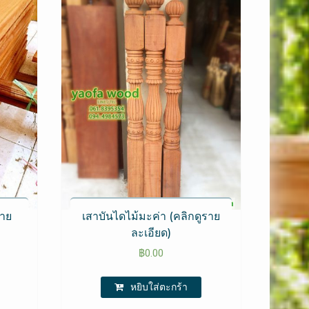
ราย
เสาบันไดไม้มะค่า (คลิกดูราย
ละเอียด)
฿
0.00
หยิบใส่ตะกร้า