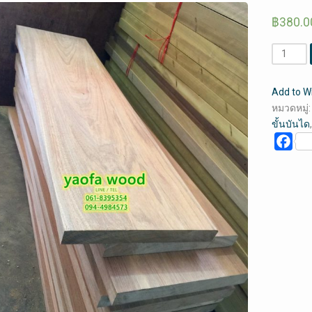
฿
380.0
จำนวน
ไม้
เต็ง
Add to Wi
ขั้น
หมวดหมู่
บันได
ขั้นบันได
(คลิก
Fac
ดู
ราย
ละเอียด)
ชิ้น