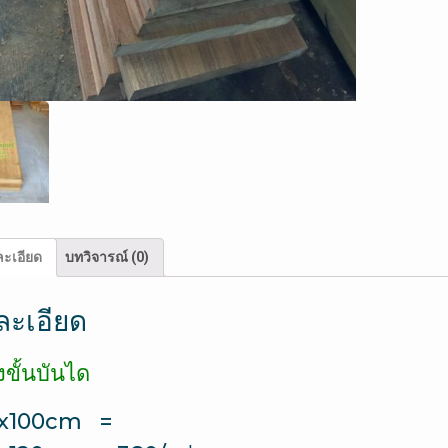
ะเอียด
บทวิจารณ์ (0)
ละเอียด
็งขั้นบันได
″x100cm =