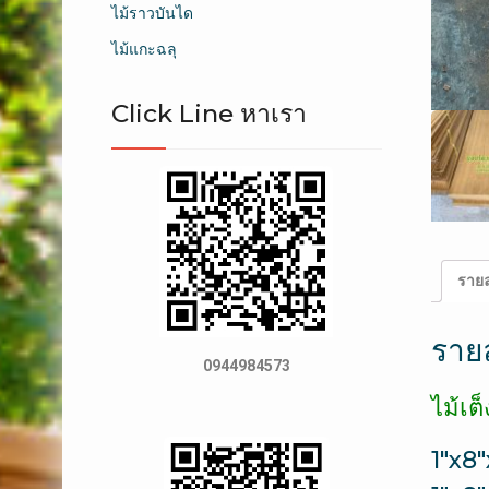
ไม้ราวบันได
ไม้แกะฉลุ
Click Line หาเรา
รายล
ราย
0944984573
ไม้เต
1″x8