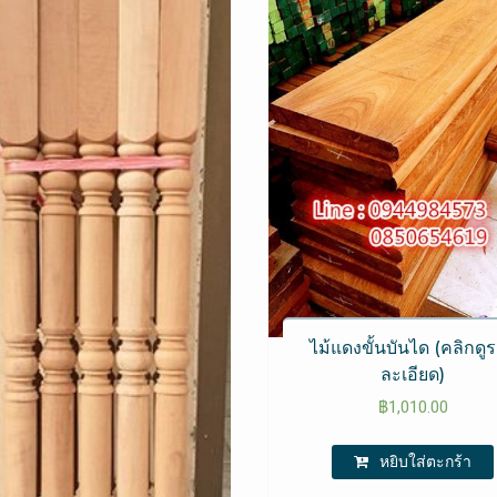
ไม้แดงขั้นบันได (คลิกดู
ละเอียด)
฿
1,010.00
หยิบใส่ตะกร้า