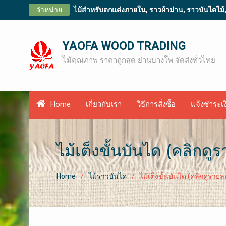
Skip
จำหน่าย
ไม้สำหรับตกแต่งภายใน, ราวผ้าม่าน, ราวบันไดไม้, ไม
to
content
YAOFA WOOD TRADING
ไม้คุณภาพ ราคาถูกสุด ย่านบางโพ จัดส่งทั่วไทย
Home
เกี่ยวกับเรา
วิธีการสั่งซื้อ
แจ้งชำระเง
ไม้เต็งขั้นบันได (คลิกดู
Home
ไม้ราวบันได
ไม้เต็งขั้นบันได (คลิกดูรายล