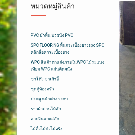
หมวดหมู่สินค้า
.
PVC บัวพื้น บัวผนัง PVC
SPC FLOORING พื้นกระเบื้องยางspc SPC
คลิกล็อคกระเบื้องยาง
WPC สินค้าตกแต่งภายในWPC ไม้ระแนง
เทียม WPC แผ่นติดผนัง
ขาโต๊ะ ขาเก้าอี้
ชุดตู้ห้องครัว
ประตู หน้าต่าง วงกบ
ราวผ้าม่านไม้สัก
ลายจีนแกะสลัก
ไม้คิ้วไม้บัวไม้จริง