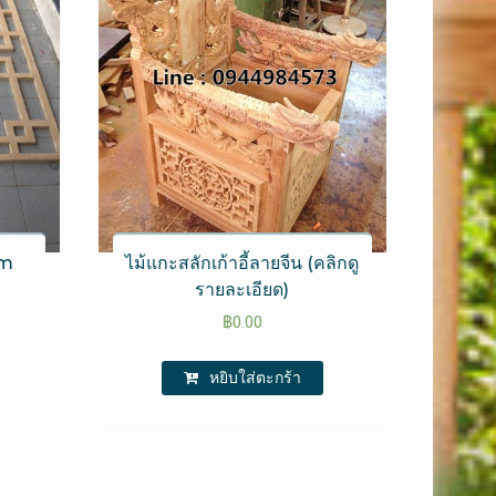
cm
ไม้แกะสลักเก้าอี้ลายจีน (คลิกดู
รายละเอียด)
฿
0.00
หยิบใส่ตะกร้า