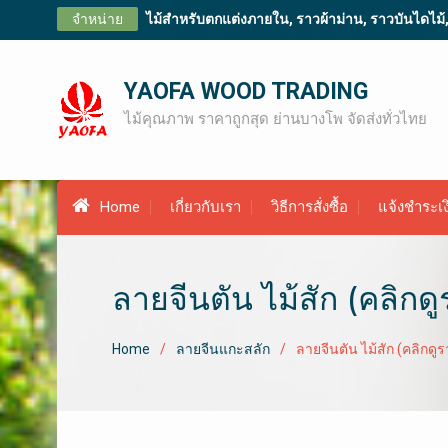
Skip
จำหน่าย
ไม้สำหรับตกแต่งภายใน, ราวผ้าม่าน, ราวบันไดไม้, ไม
to
content
YAOFA WOOD TRADING
ไม้คุณภาพ ราคาถูกสุด ย่านบางโพ จัดส่งทั่วไทย
Home
เกี่ยวกับเรา
วิธีการสั่งซื้อ
แจ้งชำระเง
ลายจีนตัน ไม้สัก (คลิกด
Home
ลายจีนแกะสลัก
ลายจีนตัน ไม้สัก (คลิกดู