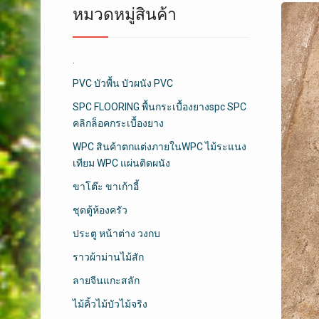
หมวดหมู่สินค้า
.
PVC บัวพื้น บัวผนัง PVC
SPC FLOORING พื้นกระเบื้องยางspc SPC
คลิกล็อคกระเบื้องยาง
WPC สินค้าตกแต่งภายในWPC ไม้ระแนง
เทียม WPC แผ่นติดผนัง
ขาโต๊ะ ขาเก้าอี้
ชุดตู้ห้องครัว
ประตู หน้าต่าง วงกบ
ราวผ้าม่านไม้สัก
ลายจีนแกะสลัก
ไม้คิ้วไม้บัวไม้จริง