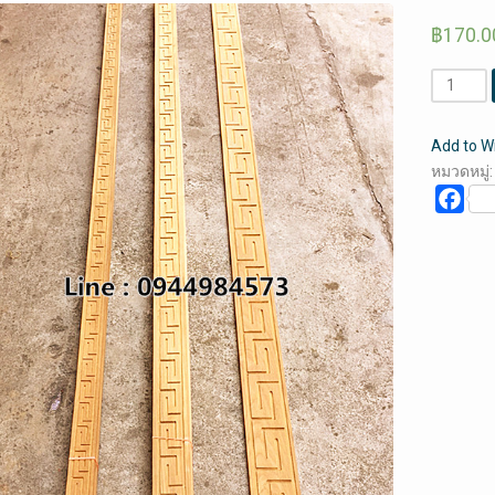
฿
170.0
จำนวน
ลาย
จีน
Add to Wi
ตัน
หมวดหมู่
ไม้
Fac
สัก
(คลิก
ดู
ราย
ละเอียด)
ชิ้น