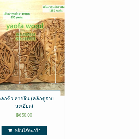
ลกซิ่ว ลายจีน (คลิกดูราย
ละเอียด)
฿
650.00
หยิบใส่ตะกร้า