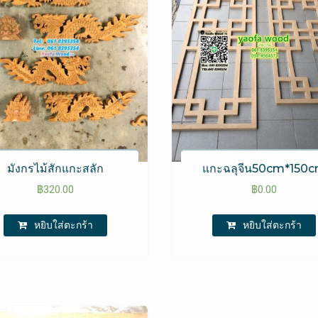
มังกรไม้สักแกะสลัก
แกะฉลุจีน50cm*150
฿
320.00
฿
0.00
หยิบใส่ตะกร้า
หยิบใส่ตะกร้า