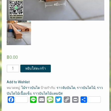
฿
0.00
จำนวน
หยิบใส่ตะกร้า
ราว
บันได
Add to Wishlist
ไม้
หมวดหมู่:
ไม้ราวบันได
ป้ายกำกับ:
ราวจับบันได
,
ราวบันไดไม้
,
ราว
เนื้อ
บันไดไม้เนื้อแข็ง
,
ราวบันไดไม้แคมปัส
แข็ง
Facebook
Line
Email
Message
Twitter
Copy
Print
Share
ไม้
Link
แคมปัส3นิ้วx4นิ้ว