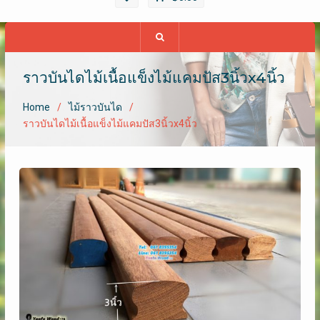
ราวบันไดไม้เนื้อแข็งไม้แคมปัส3นิ้วx4นิ้ว
Home
ไม้ราวบันได
ราวบันไดไม้เนื้อแข็งไม้แคมปัส3นิ้วx4นิ้ว