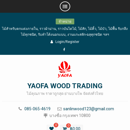
Skip
จำหน่าย
to
ไม้สำหรับตกแต่งภายใน, ราวผ้าม่าน, ราวบันไดไม้, ไม้สัก, ไม้คิ้ว, ไม้บัว, ไม้พื้น รับกลึง
content
ไม้ทุกชนิด, รับทำโค้งนอกแบบ, งานแกะสลัก-ฉลุทุกชนิด ฯลฯ
Login/Register
Facebook
YAOFA WOOD TRADING
ไม้คุณภาพ ราคาถูกสุด ย่านบางโพ จัดส่งทั่วไทย
085-065-4619
sanlinwood123@gmail.com
บางซื่อ กรุงเทพฯ 10800
0
0
฿
0.00