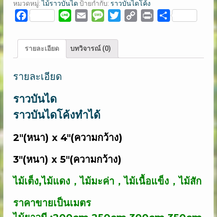
หมวดหมู่:
ไม้ราวบันได
ป้ายกำกับ:
ราวบันไดโค้ง
ชิ้น
Facebook
Line
Email
Message
Twitter
Copy
Print
Share
Link
รายละเอียด
บทวิจารณ์ (0)
รายละเอียด
ราวบันได
ราวบันไดโค้งทำได้
2″(หนา) x 4″(ความกว้าง)
3″(หนา) x 5″(ความกว้าง)
ไม้เต็ง,ไม้แดง，ไม้มะค่า，ไม้เนื้อแข็ง，ไม้สัก
ราคาขายเป็นเมตร