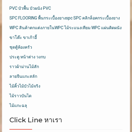
PVC บัวพื้น บัวผนัง PVC
SPC FLOORING พื้นกระเบื้องยางspc SPC คลิกล็อคกระเบื้องยาง
WPC สินค้าตกแต่งภายในWPC ไม้ระแนงเทียม WPC แผ่นติดผนัง
ขาโต๊ะ ขาเก้าอี้
ชุดตู้ห้องครัว
ประตู หน้าต่าง วงกบ
ราวผ้าม่านไม้สัก
ลายจีนแกะสลัก
ไม้คิ้วไม้บัวไม้จริง
ไม้ราวบันได
ไม้แกะฉลุ
Click Line หาเรา