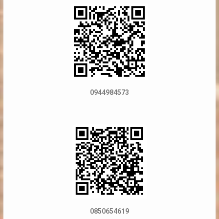
0944984573
0850654619