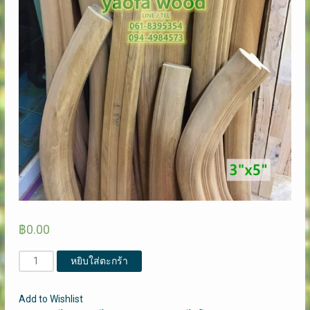
฿
0.00
จำนวน
หยิบใส่ตะกร้า
ราว
บันได
Add to Wishlist
โค้ง