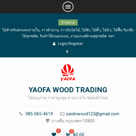
Skip
จำหน่าย
to
ไม้สำหรับตกแต่งภายใน, ราวผ้าม่าน, ราวบันไดไม้, ไม้สัก, ไม้คิ้ว, ไม้บัว, ไม้พื้น รับกลึง
content
ไม้ทุกชนิด, รับทำโค้งนอกแบบ, งานแกะสลัก-ฉลุทุกชนิด ฯลฯ
Login/Register
Facebook
YAOFA WOOD TRADING
ไม้คุณภาพ ราคาถูกสุด ย่านบางโพ จัดส่งทั่วไทย
085-065-4619
sanlinwood123@gmail.com
บางซื่อ กรุงเทพฯ 10800
0
0
฿
0.00