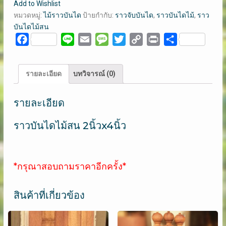
Add to Wishlist
บันได
หมวดหมู่:
ไม้ราวบันได
ป้ายกำกับ:
ราวจับบันได
,
ราวบันไดไม้
,
ราว
ราว
บันไดไม้สน
บันได
Facebook
Line
Email
Message
Twitter
Copy
Print
Share
ไม้
Link
สน
2นิ้วx4นิ้ว
รายละเอียด
บทวิจารณ์ (0)
ชิ้น
รายละเอียด
ราวบันไดไม้สน 2นิ้วx4นิ้ว
*กรุณาสอบถามราคาอีกครั้ง*
สินค้าที่เกี่ยวข้อง