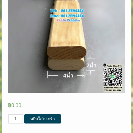
฿
0.00
จำนวน
หยิบใส่ตะกร้า
ราว
จับ