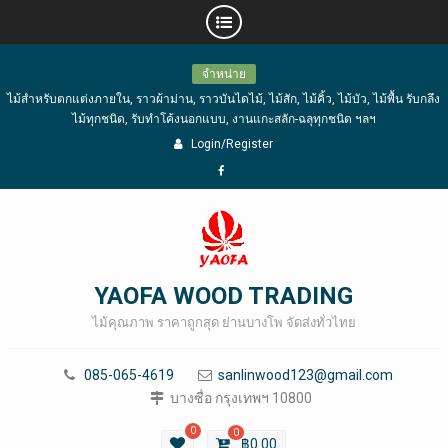
Skip
จำหน่าย
to
ไม้สำหรับตกแต่งภายใน, ราวผ้าม่าน, ราวบันไดไม้, ไม้สัก, ไม้คิ้ว, ไม้บัว, ไม้พื้น รับกลึง
content
ไม้ทุกชนิด, รับทำโค้งนอกแบบ, งานแกะสลัก-ฉลุทุกชนิด ฯลฯ
Login/Register
Facebook
YAOFA WOOD TRADING
ไม้คุณภาพ ราคาถูกสุด ย่านบางโพ จัดส่งทั่วไทย
085-065-4619
sanlinwood123@gmail.com
บางซื่อ กรุงเทพฯ 10800
0
0
฿
0.00