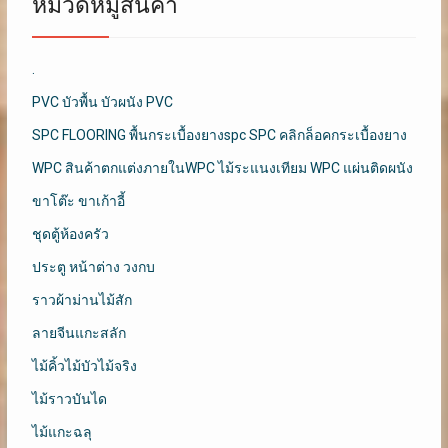
หมวดหมู่สินค้า
.
PVC บัวพื้น บัวผนัง PVC
SPC FLOORING พื้นกระเบื้องยางspc SPC คลิกล็อคกระเบื้องยาง
WPC สินค้าตกแต่งภายในWPC ไม้ระแนงเทียม WPC แผ่นติดผนัง
ขาโต๊ะ ขาเก้าอี้
ชุดตู้ห้องครัว
ประตู หน้าต่าง วงกบ
ราวผ้าม่านไม้สัก
ลายจีนแกะสลัก
ไม้คิ้วไม้บัวไม้จริง
ไม้ราวบันได
ไม้แกะฉลุ