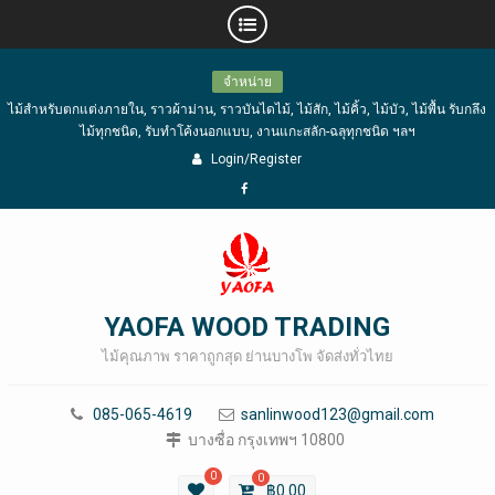
Skip
จำหน่าย
to
ไม้สำหรับตกแต่งภายใน, ราวผ้าม่าน, ราวบันไดไม้, ไม้สัก, ไม้คิ้ว, ไม้บัว, ไม้พื้น รับกลึง
content
ไม้ทุกชนิด, รับทำโค้งนอกแบบ, งานแกะสลัก-ฉลุทุกชนิด ฯลฯ
Login/Register
Facebook
YAOFA WOOD TRADING
ไม้คุณภาพ ราคาถูกสุด ย่านบางโพ จัดส่งทั่วไทย
085-065-4619
sanlinwood123@gmail.com
บางซื่อ กรุงเทพฯ 10800
0
0
฿
0.00