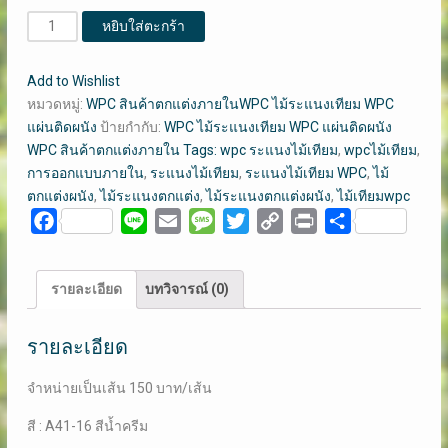
จำนวน
หยิบใส่ตะกร้า
ระแนง
ไม้
Add to Wishlist
เทียม
หมวดหมู่:
WPC สินค้าตกแต่งภายในWPC ไม้ระแนงเทียม WPC
WPC
แผ่นติดผนัง
ป้ายกำกับ:
WPC ไม้ระแนงเทียม WPC แผ่นติดผนัง
ไม้
WPC สินค้าตกแต่งภายใน Tags: wpc ระแนงไม้เทียม
,
wpcไม้เทียม
,
ระแนง
การออกแบบภายใน
,
ระแนงไม้เทียม
,
ระแนงไม้เทียม WPC
,
ไม้
ตกแต่ง
ตกแต่งผนัง
,
ไม้ระแนงตกแต่ง
,
ไม้ระแนงตกแต่งผนัง
,
ไม้เทียมwpc
ผนัง
Facebook
Line
Email
Message
Twitter
Copy
Print
Share
A41-
Link
16
สี
รายละเอียด
บทวิจารณ์ (0)
น้ำ
ครีม
รายละเอียด
ใช้
ภายใน
จำหน่ายเป็นเส้น 150 บาท/เส้น
อาคาร
ชิ้น
สี : A41-16 สีน้ำครีม