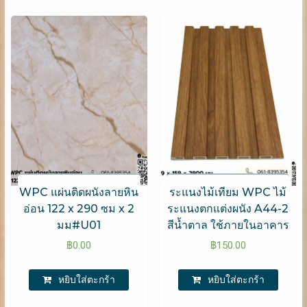
WPC แผ่นติดผนังลายหิน
ระแนงไม้เทียม WPC ไม้
อ่อน 122 x 290 ซม x 2
ระแนงตกแต่งผนัง A44-2
มม#U01
สีน้ำตาล ใช้ภายในอาคาร
฿
0.00
฿
150.00
หยิบใส่ตะกร้า
หยิบใส่ตะกร้า