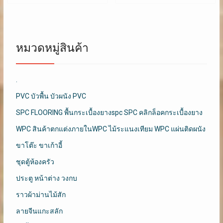
หมวดหมู่สินค้า
.
PVC บัวพื้น บัวผนัง PVC
SPC FLOORING พื้นกระเบื้องยางspc SPC คลิกล็อคกระเบื้องยาง
WPC สินค้าตกแต่งภายในWPC ไม้ระแนงเทียม WPC แผ่นติดผนัง
ขาโต๊ะ ขาเก้าอี้
ชุดตู้ห้องครัว
ประตู หน้าต่าง วงกบ
ราวผ้าม่านไม้สัก
ลายจีนแกะสลัก