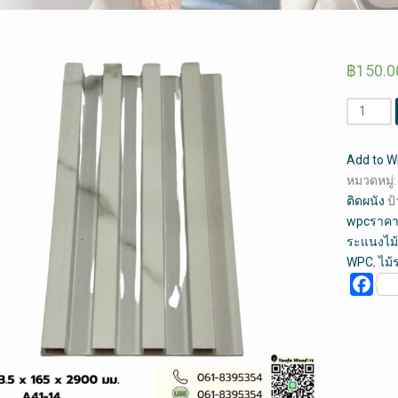
฿
150.0
จำนวน
ระแนง
ไม้
Add to Wi
เทียม
หมวดหมู่
WPC
ติดผนัง
ป
ไม้
wpcราคา
ระแนง
ระแนงไม้
ตกแต่ง
WPC
,
ไม้
ผนัง
Fac
A41-
14
สี
ขาว
ลาย
หิน