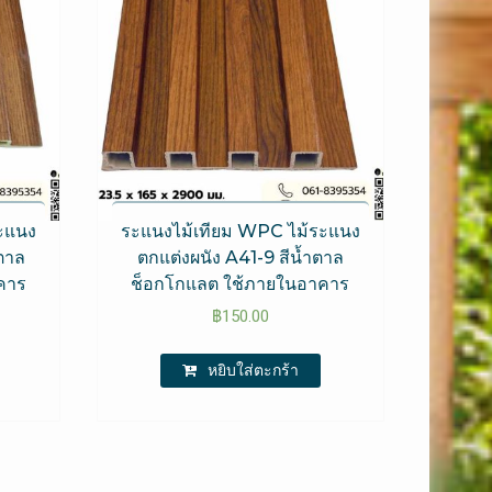
ะแนง
ระแนงไม้เทียม WPC ไม้ระแนง
ตาล
ตกแต่งผนัง A41-9 สีน้ำตาล
คาร
ช็อกโกแลต ใช้ภายในอาคาร
฿
150.00
หยิบใส่ตะกร้า