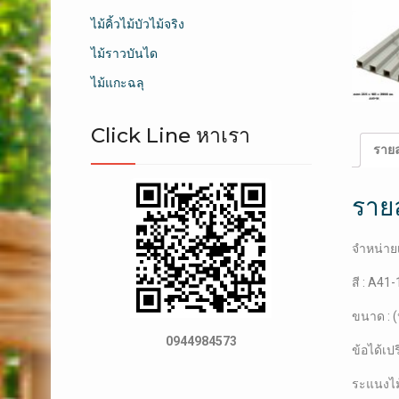
ไม้คิ้วไม้บัวไม้จริง
ไม้ราวบันได
ไม้แกะฉลุ
Click Line หาเรา
รายล
ราย
จำหน่ายเ
สี : A41
ขนาด : (
0944984573
ข้อได้เป
ระแนงไม