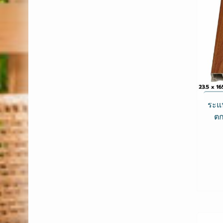
ระแ
ตก