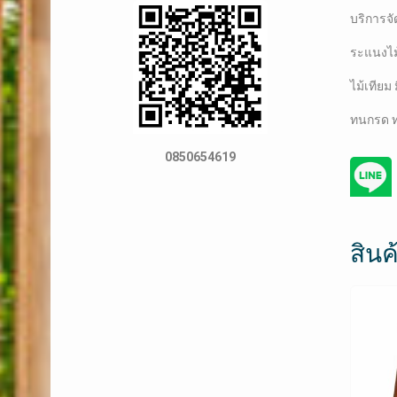
บริการจั
ระแนงไม
ไม้เทียม
ทนกรด ท
0850654619
สินค้