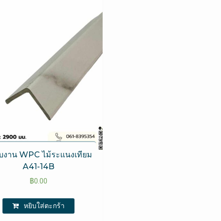
จบงาน WPC​ ไม้ระแนงเทียม
A41-14B
฿
0.00
หยิบใส่ตะกร้า