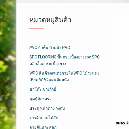
หมวดหมู่สินค้า
.
PVC บัวพื้น บัวผนัง PVC
SPC FLOORING พื้นกระเบื้องยางspc SPC
คลิกล็อคกระเบื้องยาง
WPC สินค้าตกแต่งภายในWPC ไม้ระแนง
เทียม WPC แผ่นติดผนัง
ขาโต๊ะ ขาเก้าอี้
ชุดตู้ห้องครัว
ประตู หน้าต่าง วงกบ
ราวผ้าม่านไม้สัก
ลายจีนแกะสลัก