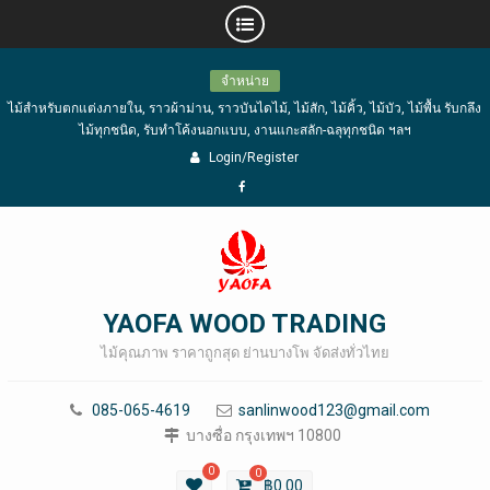
Skip
จำหน่าย
to
ไม้สำหรับตกแต่งภายใน, ราวผ้าม่าน, ราวบันไดไม้, ไม้สัก, ไม้คิ้ว, ไม้บัว, ไม้พื้น รับกลึง
content
ไม้ทุกชนิด, รับทำโค้งนอกแบบ, งานแกะสลัก-ฉลุทุกชนิด ฯลฯ
Login/Register
Facebook
YAOFA WOOD TRADING
ไม้คุณภาพ ราคาถูกสุด ย่านบางโพ จัดส่งทั่วไทย
085-065-4619
sanlinwood123@gmail.com
บางซื่อ กรุงเทพฯ 10800
0
0
฿
0.00