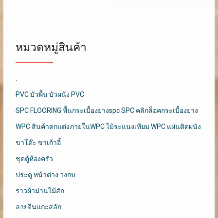
หมวดหมู่สินค้า
.
PVC บัวพื้น บัวผนัง PVC
SPC FLOORING พื้นกระเบื้องยางspc SPC คลิกล็อคกระเบื้องยาง
WPC สินค้าตกแต่งภายในWPC ไม้ระแนงเทียม WPC แผ่นติดผนัง
ขาโต๊ะ ขาเก้าอี้
ชุดตู้ห้องครัว
ประตู หน้าต่าง วงกบ
ราวผ้าม่านไม้สัก
ลายจีนแกะสลัก