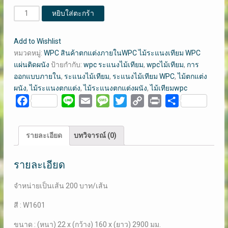
จำนวน
หยิบใส่ตะกร้า
ระแนง
ไม้
Add to Wishlist
เทียม
หมวดหมู่:
WPC สินค้าตกแต่งภายในWPC ไม้ระแนงเทียม WPC
WPC
แผ่นติดผนัง
ป้ายกำกับ:
wpc ระแนงไม้เทียม
,
wpcไม้เทียม
,
การ
ไม้
ออกแบบภายใน
,
ระแนงไม้เทียม
,
ระแนงไม้เทียม WPC
,
ไม้ตกแต่ง
ระแนง
ผนัง
,
ไม้ระแนงตกแต่ง
,
ไม้ระแนงตกแต่งผนัง
,
ไม้เทียมwpc
ตกแต่ง
Facebook
Line
Email
Message
Twitter
Copy
Print
Share
ผนัง
Link
W1601
ใช้
รายละเอียด
บทวิจารณ์ (0)
ภายใน
อาคาร
รายละเอียด
ชิ้น
จำหน่ายเป็นเส้น 200 บาท/เส้น
สี : W1601
ขนาด : (หนา) 22 x (กว้าง) 160 x (ยาว) 2900 มม.