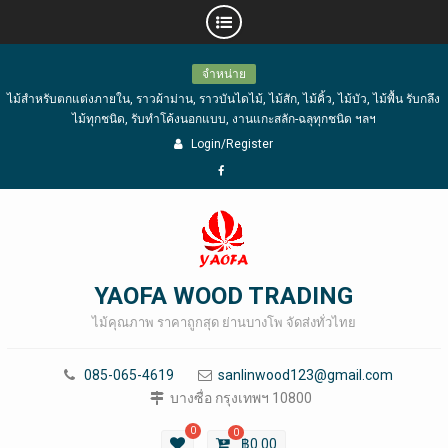
Skip
จำหน่าย
to
ไม้สำหรับตกแต่งภายใน, ราวผ้าม่าน, ราวบันไดไม้, ไม้สัก, ไม้คิ้ว, ไม้บัว, ไม้พื้น รับกลึง
content
ไม้ทุกชนิด, รับทำโค้งนอกแบบ, งานแกะสลัก-ฉลุทุกชนิด ฯลฯ
Login/Register
Facebook
YAOFA WOOD TRADING
ไม้คุณภาพ ราคาถูกสุด ย่านบางโพ จัดส่งทั่วไทย
085-065-4619
sanlinwood123@gmail.com
บางซื่อ กรุงเทพฯ 10800
0
0
฿
0.00