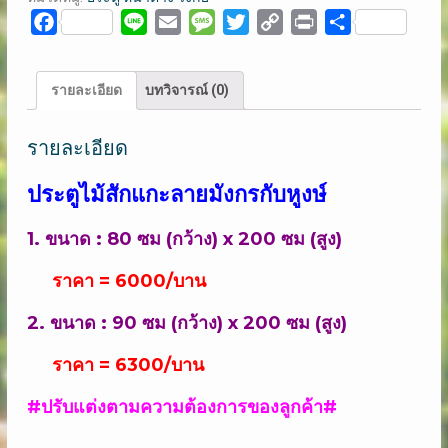
แกะ
Facebook
Line
Email
Message
Twitter
Copy
Print
Share
ลาย
Link
มังกร
กับ
รายละเอียด
บทวิจารณ์ (0)
หูงษ์
(คลิก
รายละเอียด
ดู
ราย
ประตูไม้สักแกะลายมังกรกับหูงษ์
ละเอียด)
ชิ้น
1. ขนาด : 80 ซม (กว้าง) x 200 ซม (สูง)
ราคา = 6000/บาน
2. ขนาด : 90 ซม (กว้าง) x 200 ซม (สูง)
ราคา = 6300/บาน
#ปรับแต่งตามความต้องการของลูกค้า#