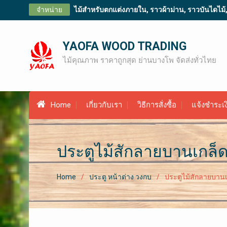
Skip
จำหน่าย
ไม้สำหรับตกแต่งภายใน, ราวผ้าม่าน, ราวบันไดไม้, ไม
to
content
YAOFA WOOD TRADING
ไม้คุณภาพ ราคาถูกสุด ย่านบางโพ จัดส่งทั่วไทย
Home
เกี่ยวกับเรา
วิธีการสั่งซื้อ
แจ้งชำระเง
ประตูไม้สักลายบานเกล็
Home
ประตู หน้าต่าง วงกบ
ประตูไม้สักลายบานเ