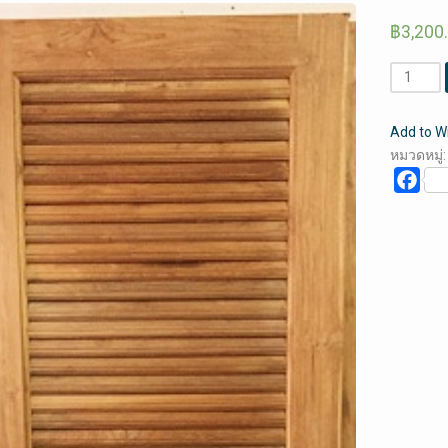
฿
3,200
จำนวน
ประตู
ไม้
Add to Wi
สัก
หมวดหมู่
ลาย
Fac
บานเกล็ด
ตลอด
(คลิก
ดู
ราย
ละเอียด)
ชิ้น