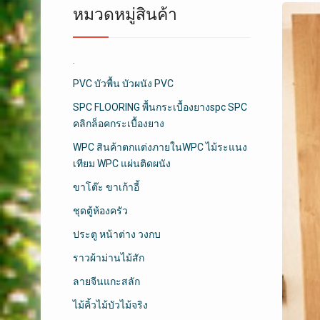
หมวดหมู่สินค้า
.
PVC บัวพื้น บัวผนัง PVC
SPC FLOORING พื้นกระเบื้องยางspc SPC
คลิกล็อคกระเบื้องยาง
WPC สินค้าตกแต่งภายในWPC ไม้ระแนง
เทียม WPC แผ่นติดผนัง
ขาโต๊ะ ขาเก้าอี้
ชุดตู้ห้องครัว
ประตู หน้าต่าง วงกบ
ราวผ้าม่านไม้สัก
ลายจีนแกะสลัก
ไม้คิ้วไม้บัวไม้จริง