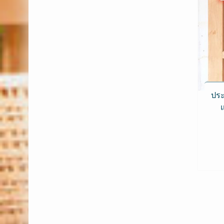
ประ
แ