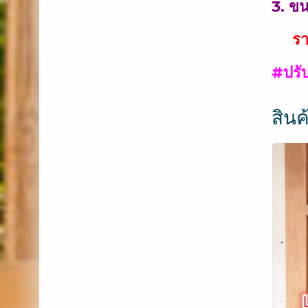
3. ขน
ราค
#ปรั
สินค้