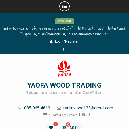
Skip
จำหน่าย
to
ไม้สำหรับตกแต่งภายใน, ราวผ้าม่าน, ราวบันไดไม้, ไม้สัก, ไม้คิ้ว, ไม้บัว, ไม้พื้น รับกลึง
content
ไม้ทุกชนิด, รับทำโค้งนอกแบบ, งานแกะสลัก-ฉลุทุกชนิด ฯลฯ
Login/Register
Facebook
YAOFA WOOD TRADING
ไม้คุณภาพ ราคาถูกสุด ย่านบางโพ จัดส่งทั่วไทย
085-065-4619
sanlinwood123@gmail.com
บางซื่อ กรุงเทพฯ 10800
0
0
฿
0.00