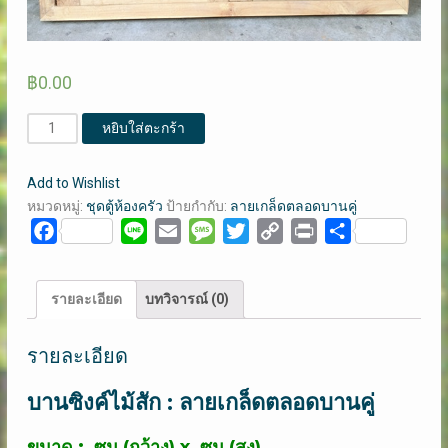
฿
0.00
จำนวน
หยิบใส่ตะกร้า
บาน
ซิงค์
Add to Wishlist
ไม้
หมวดหมู่:
ชุดตู้ห้องครัว
ป้ายกำกับ:
ลายเกล็ดตลอดบานคู่
สัก
Facebook
Line
Email
Message
Twitter
Copy
Print
Share
:
Link
ลาย
เกล็ด
รายละเอียด
บทวิจารณ์ (0)
ตลอด
บาน
รายละเอียด
คู่
(คลิก
บานซิงค์ไม้สัก : ลายเกล็ดตลอดบานคู่
ดู
ราย
ขนาด : ซม (กว้าง) x ซม (สูง)
ละเอียด)