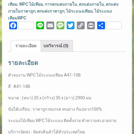
ระแนง
เทียม
,
WPC ไม้เทียม
,
การตกแต่งภายใน
,
ตกแต่งภายใน
,
ตกแต่ง
เทียม
ภายในราคาถูก
,
ตกแต่งราคาถูก
,
ไม้ระแนงเทียม
,
ไม้ระแนง
A41-
เทียมWPC
14B
Facebook
Line
Email
Message
Twitter
Copy
Print
Share
ชิ้น
Link
รายละเอียด
บทวิจารณ์ (0)
รายละเอียด
ตัวจบงาน WPC​ ไม้ระแนงเทียม A41-10B
สี : A41-14B
ขนาด : (หนา) 25 x (กว้าง) 35 x (ยาว) 2900 มม.
ข้อได้เปรียบ : ราคาถูก ทนกรด ทนด่าง กันปลวก100%
ระแนงไม้เทียม WPC ไม้ระแนง ติดตั้งง่าย ทำความสะอาดง่าย
บริการจัดส่ง : จัดส่งสินค้าได้ทั่วประเทศไทย