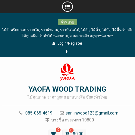
Skip
จำหน่าย
to
ไม้สำหรับตกแต่งภายใน, ราวผ้าม่าน, ราวบันไดไม้, ไม้สัก, ไม้คิ้ว, ไม้บัว, ไม้พื้น รับกลึง
content
ไม้ทุกชนิด, รับทำโค้งนอกแบบ, งานแกะสลัก-ฉลุทุกชนิด ฯลฯ
Login/Register
Facebook
YAOFA WOOD TRADING
ไม้คุณภาพ ราคาถูกสุด ย่านบางโพ จัดส่งทั่วไทย
085-065-4619
sanlinwood123@gmail.com
บางซื่อ กรุงเทพฯ 10800
0
0
฿
0.00