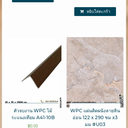
หยิบใส่ตะกร้า
ตัวจบงาน WPC​ ไม้
WPC แผ่นติดผนังลายหิน
ระแนงเทียม A41-10B
อ่อน 122 x 290 ซม x3
มม #U03
฿
0.00