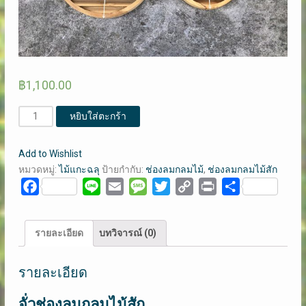
฿
1,100.00
จำนวน
หยิบใส่ตะกร้า
จั่ว
ช่องลม
Add to Wishlist
กลม
หมวดหมู่:
ไม้แกะฉลุ
ป้ายกำกับ:
ช่องลมกลมไม้
,
ช่องลมกลมไม้สัก
ไม้
Facebook
Line
Email
Message
Twitter
Copy
Print
Share
สัก
Link
(คลิก
ดู
รายละเอียด
บทวิจารณ์ (0)
ราย
ละเอียด)
รายละเอียด
ชิ้น
จั่วช่องลมกลมไม้สัก