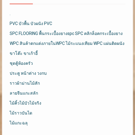
.
PVC บัวพื้น บัวผนัง PVC
SPC FLOORING พื้นกระเบื้องยางspc SPC คลิกล็อคกระเบื้องยาง
WPC สินค้าตกแต่งภายในWPC ไม้ระแนงเทียม WPC แผ่นติดผนัง
ขาโต๊ะ ขาเก้าอี้
ชุดตู้ห้องครัว
ประตู หน้าต่าง วงกบ
ราวผ้าม่านไม้สัก
ลายจีนแกะสลัก
ไม้คิ้วไม้บัวไม้จริง
ไม้ราวบันได
ไม้แกะฉลุ