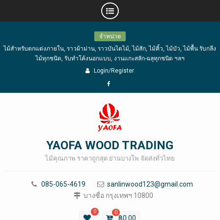
Skip
จำหน่าย
to
ไม้สำหรับตกแต่งภายใน, ราวผ้าม่าน, ราวบันไดไม้, ไม้สัก, ไม้คิ้ว, ไม้บัว, ไม้พื้น รับกลึง
content
ไม้ทุกชนิด, รับทำโค้งนอกแบบ, งานแกะสลัก-ฉลุทุกชนิด ฯลฯ
Login/Register
Facebook
YAOFA WOOD TRADING
ไม้คุณภาพ ราคาถูกสุด ย่านบางโพ จัดส่งทั่วไทย
085-065-4619
sanlinwood123@gmail.com
บางซื่อ กรุงเทพฯ 10800
0
0
฿
0.00