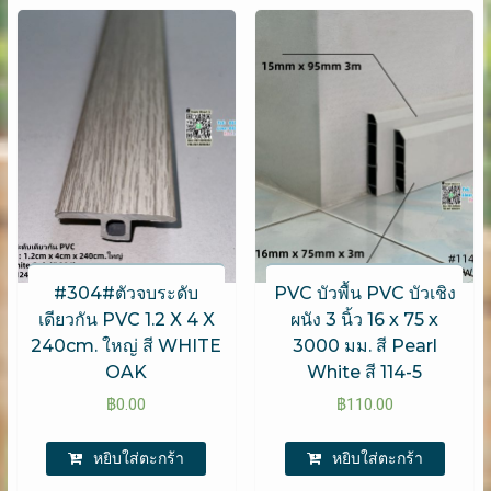
#304#ตัวจบระดับ
PVC บัวพื้น PVC บัวเชิง
เดียวกัน PVC 1.2 X 4 X
ผนัง 3 นิ้ว 16 x 75 x
240cm. ใหญ่ สี WHITE
3000 มม. สี Pearl
OAK
White สี 114-5
฿
0.00
฿
110.00
หยิบใส่ตะกร้า
หยิบใส่ตะกร้า