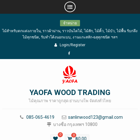
Skip
จำหน่าย
to
ไม้สำหรับตกแต่งภายใน, ราวผ้าม่าน, ราวบันไดไม้, ไม้สัก, ไม้คิ้ว, ไม้บัว, ไม้พื้น รับกลึง
content
ไม้ทุกชนิด, รับทำโค้งนอกแบบ, งานแกะสลัก-ฉลุทุกชนิด ฯลฯ
Login/Register
Facebook
YAOFA WOOD TRADING
ไม้คุณภาพ ราคาถูกสุด ย่านบางโพ จัดส่งทั่วไทย
085-065-4619
sanlinwood123@gmail.com
บางซื่อ กรุงเทพฯ 10800
0
0
฿
0.00