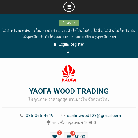
Skip
จำหน่าย
to
ไม้สำหรับตกแต่งภายใน, ราวผ้าม่าน, ราวบันไดไม้, ไม้สัก, ไม้คิ้ว, ไม้บัว, ไม้พื้น รับกลึง
content
ไม้ทุกชนิด, รับทำโค้งนอกแบบ, งานแกะสลัก-ฉลุทุกชนิด ฯลฯ
Login/Register
Facebook
YAOFA WOOD TRADING
ไม้คุณภาพ ราคาถูกสุด ย่านบางโพ จัดส่งทั่วไทย
085-065-4619
sanlinwood123@gmail.com
บางซื่อ กรุงเทพฯ 10800
0
0
฿
0.00