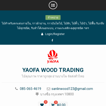
Skip
จำหน่าย
to
ไม้สำหรับตกแต่งภายใน, ราวผ้าม่าน, ราวบันไดไม้, ไม้สัก, ไม้คิ้ว, ไม้บัว, ไม้พื้น รับกลึง
content
ไม้ทุกชนิด, รับทำโค้งนอกแบบ, งานแกะสลัก-ฉลุทุกชนิด ฯลฯ
Login/Register
Facebook
YAOFA WOOD TRADING
ไม้คุณภาพ ราคาถูกสุด ย่านบางโพ จัดส่งทั่วไทย
085-065-4619
sanlinwood123@gmail.com
บางซื่อ กรุงเทพฯ 10800
0
0
฿
0.00