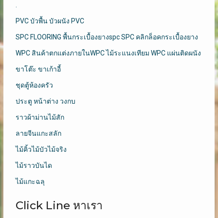
.
PVC บัวพื้น บัวผนัง PVC
SPC FLOORING พื้นกระเบื้องยางspc SPC คลิกล็อคกระเบื้องยาง
WPC สินค้าตกแต่งภายในWPC ไม้ระแนงเทียม WPC แผ่นติดผนัง
ขาโต๊ะ ขาเก้าอี้
ชุดตู้ห้องครัว
ประตู หน้าต่าง วงกบ
ราวผ้าม่านไม้สัก
ลายจีนแกะสลัก
ไม้คิ้วไม้บัวไม้จริง
ไม้ราวบันได
ไม้แกะฉลุ
Click Line หาเรา