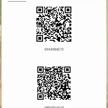
0944984573
0850654619