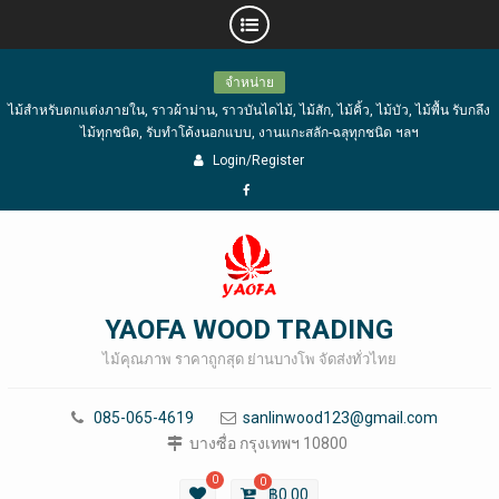
Skip
จำหน่าย
to
ไม้สำหรับตกแต่งภายใน, ราวผ้าม่าน, ราวบันไดไม้, ไม้สัก, ไม้คิ้ว, ไม้บัว, ไม้พื้น รับกลึง
content
ไม้ทุกชนิด, รับทำโค้งนอกแบบ, งานแกะสลัก-ฉลุทุกชนิด ฯลฯ
Login/Register
Facebook
YAOFA WOOD TRADING
ไม้คุณภาพ ราคาถูกสุด ย่านบางโพ จัดส่งทั่วไทย
085-065-4619
sanlinwood123@gmail.com
บางซื่อ กรุงเทพฯ 10800
0
0
฿
0.00