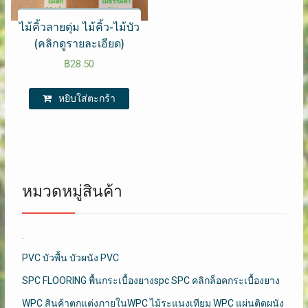
ไม้คิ้วลายตุ่ม ไม้คิ้ว-ไม้บัว
(คลิกดูรายละเอียด)
฿
28.50
หยิบใส่ตะกร้า
หมวดหมู่สินค้า
.
PVC บัวพื้น บัวผนัง PVC
SPC FLOORING พื้นกระเบื้องยางspc SPC คลิกล็อคกระเบื้องยาง
WPC สินค้าตกแต่งภายในWPC ไม้ระแนงเทียม WPC แผ่นติดผนัง