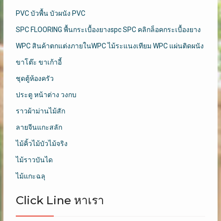
PVC บัวพื้น บัวผนัง PVC
SPC FLOORING พื้นกระเบื้องยางspc SPC คลิกล็อคกระเบื้องยาง
WPC สินค้าตกแต่งภายในWPC ไม้ระแนงเทียม WPC แผ่นติดผนัง
ขาโต๊ะ ขาเก้าอี้
ชุดตู้ห้องครัว
ประตู หน้าต่าง วงกบ
ราวผ้าม่านไม้สัก
ลายจีนแกะสลัก
ไม้คิ้วไม้บัวไม้จริง
ไม้ราวบันได
ไม้แกะฉลุ
Click Line หาเรา