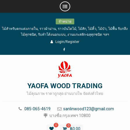
Skip
จำหน่าย
to
ไม้สำหรับตกแต่งภายใน, ราวผ้าม่าน, ราวบันไดไม้, ไม้สัก, ไม้คิ้ว, ไม้บัว, ไม้พื้น รับกลึง
content
ไม้ทุกชนิด, รับทำโค้งนอกแบบ, งานแกะสลัก-ฉลุทุกชนิด ฯลฯ
Login/Register
Facebook
YAOFA WOOD TRADING
ไม้คุณภาพ ราคาถูกสุด ย่านบางโพ จัดส่งทั่วไทย
085-065-4619
sanlinwood123@gmail.com
บางซื่อ กรุงเทพฯ 10800
0
0
฿
0.00