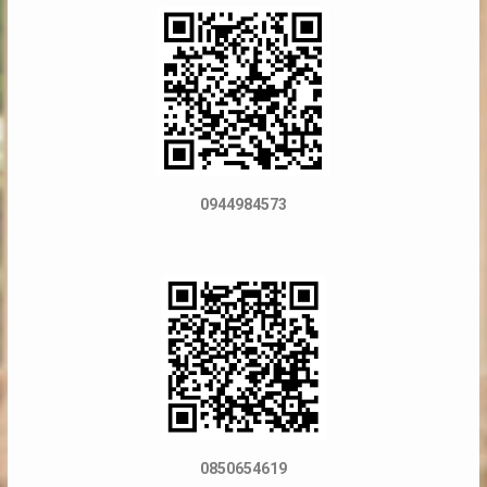
0944984573
0850654619