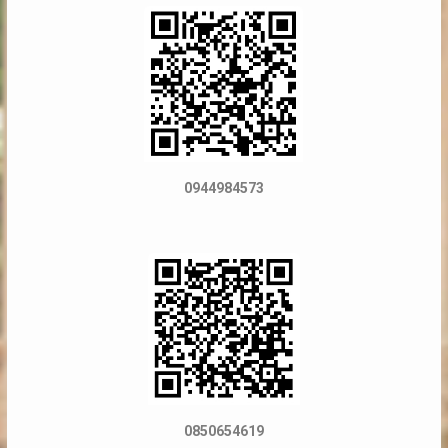
0944984573
0850654619