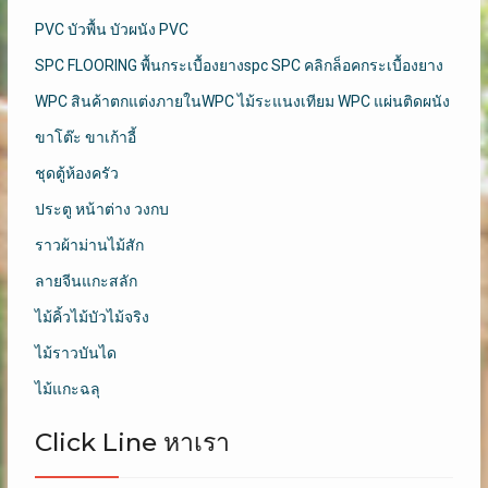
PVC บัวพื้น บัวผนัง PVC
SPC FLOORING พื้นกระเบื้องยางspc SPC คลิกล็อคกระเบื้องยาง
WPC สินค้าตกแต่งภายในWPC ไม้ระแนงเทียม WPC แผ่นติดผนัง
ขาโต๊ะ ขาเก้าอี้
ชุดตู้ห้องครัว
ประตู หน้าต่าง วงกบ
ราวผ้าม่านไม้สัก
ลายจีนแกะสลัก
ไม้คิ้วไม้บัวไม้จริง
ไม้ราวบันได
ไม้แกะฉลุ
Click Line หาเรา