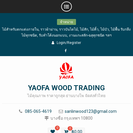
Skip
จำหน่าย
to
ไม้สำหรับตกแต่งภายใน, ราวผ้าม่าน, ราวบันไดไม้, ไม้สัก, ไม้คิ้ว, ไม้บัว, ไม้พื้น รับกลึง
content
ไม้ทุกชนิด, รับทำโค้งนอกแบบ, งานแกะสลัก-ฉลุทุกชนิด ฯลฯ
Login/Register
Facebook
YAOFA WOOD TRADING
ไม้คุณภาพ ราคาถูกสุด ย่านบางโพ จัดส่งทั่วไทย
085-065-4619
sanlinwood123@gmail.com
บางซื่อ กรุงเทพฯ 10800
0
0
฿
0.00