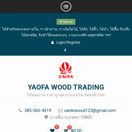
Skip
จำหน่าย
to
ไม้สำหรับตกแต่งภายใน, ราวผ้าม่าน, ราวบันไดไม้, ไม้สัก, ไม้คิ้ว, ไม้บัว, ไม้พื้น รับกลึง
content
ไม้ทุกชนิด, รับทำโค้งนอกแบบ, งานแกะสลัก-ฉลุทุกชนิด ฯลฯ
Login/Register
Facebook
YAOFA WOOD TRADING
ไม้คุณภาพ ราคาถูกสุด ย่านบางโพ จัดส่งทั่วไทย
085-065-4619
sanlinwood123@gmail.com
บางซื่อ กรุงเทพฯ 10800
0
0
฿
0.00