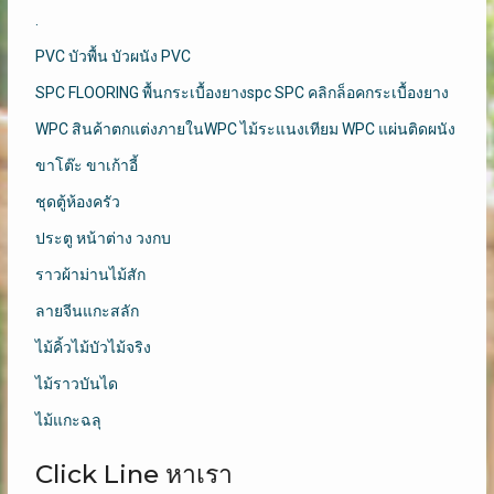
.
PVC บัวพื้น บัวผนัง PVC
SPC FLOORING พื้นกระเบื้องยางspc SPC คลิกล็อคกระเบื้องยาง
WPC สินค้าตกแต่งภายในWPC ไม้ระแนงเทียม WPC แผ่นติดผนัง
ขาโต๊ะ ขาเก้าอี้
ชุดตู้ห้องครัว
ประตู หน้าต่าง วงกบ
ราวผ้าม่านไม้สัก
ลายจีนแกะสลัก
ไม้คิ้วไม้บัวไม้จริง
ไม้ราวบันได
ไม้แกะฉลุ
Click Line หาเรา