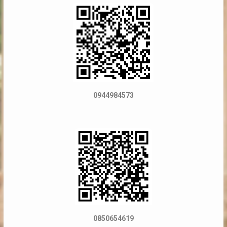
0944984573
0850654619