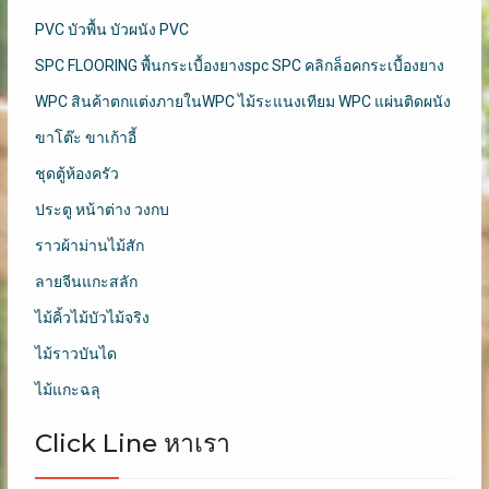
PVC บัวพื้น บัวผนัง PVC
SPC FLOORING พื้นกระเบื้องยางspc SPC คลิกล็อคกระเบื้องยาง
WPC สินค้าตกแต่งภายในWPC ไม้ระแนงเทียม WPC แผ่นติดผนัง
ขาโต๊ะ ขาเก้าอี้
ชุดตู้ห้องครัว
ประตู หน้าต่าง วงกบ
ราวผ้าม่านไม้สัก
ลายจีนแกะสลัก
ไม้คิ้วไม้บัวไม้จริง
ไม้ราวบันได
ไม้แกะฉลุ
Click Line หาเรา