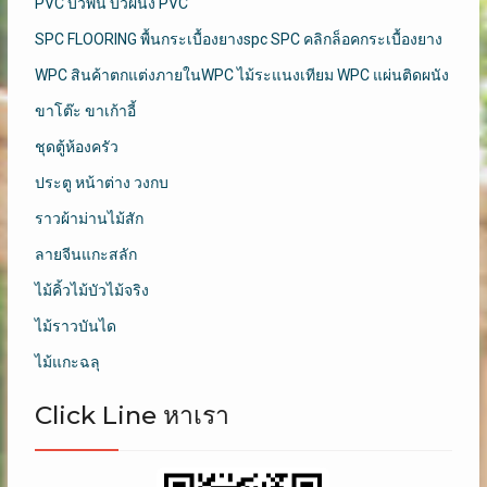
PVC บัวพื้น บัวผนัง PVC
SPC FLOORING พื้นกระเบื้องยางspc SPC คลิกล็อคกระเบื้องยาง
WPC สินค้าตกแต่งภายในWPC ไม้ระแนงเทียม WPC แผ่นติดผนัง
ขาโต๊ะ ขาเก้าอี้
ชุดตู้ห้องครัว
ประตู หน้าต่าง วงกบ
ราวผ้าม่านไม้สัก
ลายจีนแกะสลัก
ไม้คิ้วไม้บัวไม้จริง
ไม้ราวบันได
ไม้แกะฉลุ
Click Line หาเรา