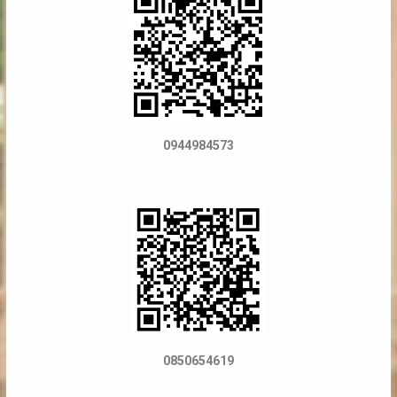
0944984573
0850654619