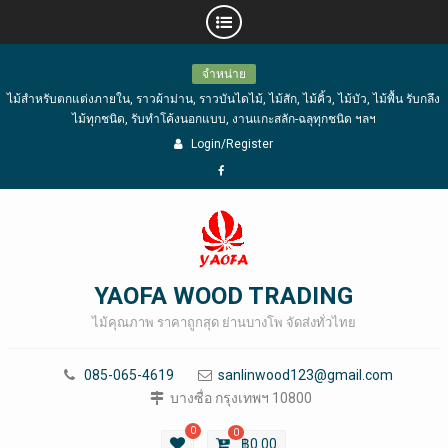
Skip
จำหน่าย
to
ไม้สำหรับตกแต่งภายใน, ราวผ้าม่าน, ราวบันไดไม้, ไม้สัก, ไม้คิ้ว, ไม้บัว, ไม้พื้น รับกลึง
content
ไม้ทุกชนิด, รับทำโค้งนอกแบบ, งานแกะสลัก-ฉลุทุกชนิด ฯลฯ
Login/Register
Facebook
YAOFA WOOD TRADING
ไม้คุณภาพ ราคาถูกสุด ย่านบางโพ จัดส่งทั่วไทย
085-065-4619
sanlinwood123@gmail.com
บางซื่อ กรุงเทพฯ 10800
0
0
฿
0.00