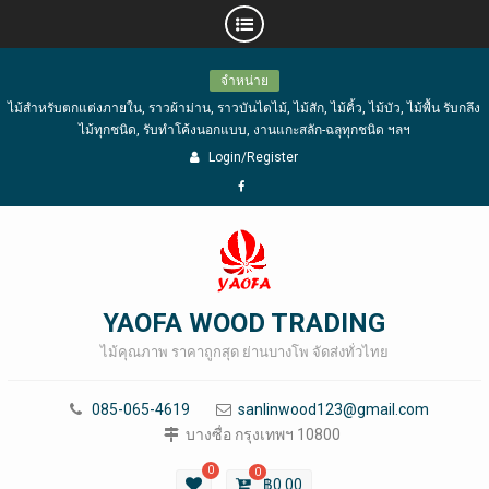
Skip
จำหน่าย
to
ไม้สำหรับตกแต่งภายใน, ราวผ้าม่าน, ราวบันไดไม้, ไม้สัก, ไม้คิ้ว, ไม้บัว, ไม้พื้น รับกลึง
content
ไม้ทุกชนิด, รับทำโค้งนอกแบบ, งานแกะสลัก-ฉลุทุกชนิด ฯลฯ
Login/Register
Facebook
YAOFA WOOD TRADING
ไม้คุณภาพ ราคาถูกสุด ย่านบางโพ จัดส่งทั่วไทย
085-065-4619
sanlinwood123@gmail.com
บางซื่อ กรุงเทพฯ 10800
0
0
฿
0.00