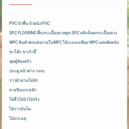
.
PVC บัวพื้น บัวผนัง PVC
SPC FLOORING พื้นกระเบื้องยางspc SPC คลิกล็อคกระเบื้องยาง
WPC สินค้าตกแต่งภายในWPC ไม้ระแนงเทียม WPC แผ่นติดผนัง
ขาโต๊ะ ขาเก้าอี้
ชุดตู้ห้องครัว
ประตู หน้าต่าง วงกบ
ราวผ้าม่านไม้สัก
ลายจีนแกะสลัก
ไม้คิ้วไม้บัวไม้จริง
ไม้ราวบันได
ไม้แกะฉลุ