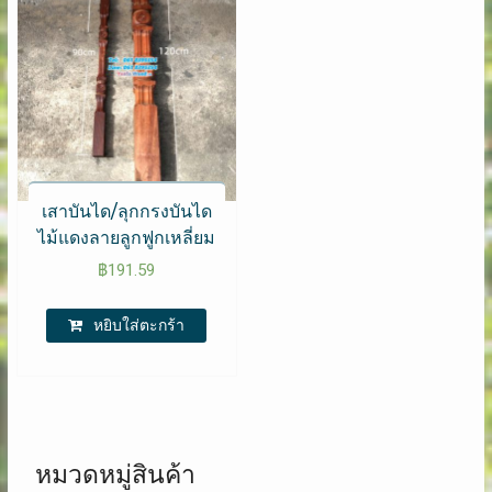
เสาบันได/ลุกกรงบันได​
ไม้แดงลายลูกฟูก​เหลี่ยม
฿
191.59
หยิบใส่ตะกร้า
หมวดหมู่สินค้า