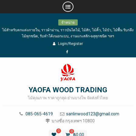
Skip
จำหน่าย
to
ไม้สำหรับตกแต่งภายใน, ราวผ้าม่าน, ราวบันไดไม้, ไม้สัก, ไม้คิ้ว, ไม้บัว, ไม้พื้น รับกลึง
content
ไม้ทุกชนิด, รับทำโค้งนอกแบบ, งานแกะสลัก-ฉลุทุกชนิด ฯลฯ
Login/Register
Facebook
YAOFA WOOD TRADING
ไม้คุณภาพ ราคาถูกสุด ย่านบางโพ จัดส่งทั่วไทย
085-065-4619
sanlinwood123@gmail.com
บางซื่อ กรุงเทพฯ 10800
0
0
฿
0.00