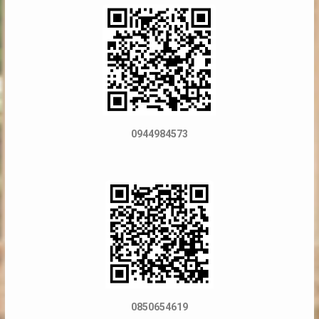
0944984573
0850654619