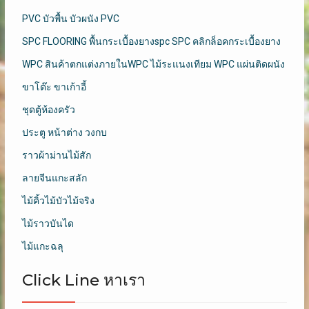
PVC บัวพื้น บัวผนัง PVC
SPC FLOORING พื้นกระเบื้องยางspc SPC คลิกล็อคกระเบื้องยาง
WPC สินค้าตกแต่งภายในWPC ไม้ระแนงเทียม WPC แผ่นติดผนัง
ขาโต๊ะ ขาเก้าอี้
ชุดตู้ห้องครัว
ประตู หน้าต่าง วงกบ
ราวผ้าม่านไม้สัก
ลายจีนแกะสลัก
ไม้คิ้วไม้บัวไม้จริง
ไม้ราวบันได
ไม้แกะฉลุ
Click Line หาเรา