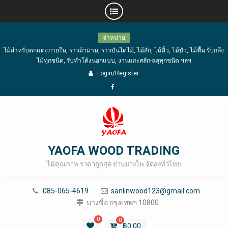
Skip
จำหน่าย
to
ไม้สำหรับตกแต่งภายใน, ราวผ้าม่าน, ราวบันไดไม้, ไม้สัก, ไม้คิ้ว, ไม้บัว, ไม้พื้น รับกลึง
content
ไม้ทุกชนิด, รับทำโค้งนอกแบบ, งานแกะสลัก-ฉลุทุกชนิด ฯลฯ
Login/Register
Facebook
YAOFA WOOD TRADING
ไม้คุณภาพ ราคาถูกสุด ย่านบางโพ จัดส่งทั่วไทย
085-065-4619
sanlinwood123@gmail.com
บางซื่อ กรุงเทพฯ 10800
0
0
฿
0.00