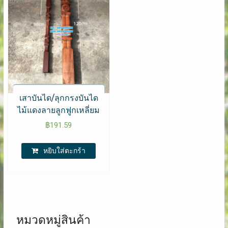
เสาบันได/ลุกกรงบันได​
ไม้แดงลายลูกฟูก​เหลี่ยม
฿
191.59
หยิบใส่ตะกร้า
หมวดหมู่สินค้า