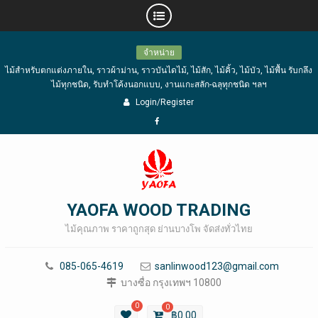
Skip
จำหน่าย
to
ไม้สำหรับตกแต่งภายใน, ราวผ้าม่าน, ราวบันไดไม้, ไม้สัก, ไม้คิ้ว, ไม้บัว, ไม้พื้น รับกลึง
content
ไม้ทุกชนิด, รับทำโค้งนอกแบบ, งานแกะสลัก-ฉลุทุกชนิด ฯลฯ
Login/Register
Facebook
YAOFA WOOD TRADING
ไม้คุณภาพ ราคาถูกสุด ย่านบางโพ จัดส่งทั่วไทย
085-065-4619
sanlinwood123@gmail.com
บางซื่อ กรุงเทพฯ 10800
0
0
฿
0.00