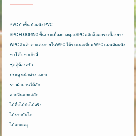
.
PVC บัวพื้น บัวผนัง PVC
SPC FLOORING พื้นกระเบื้องยางspc SPC คลิกล็อคกระเบื้องยาง
WPC สินค้าตกแต่งภายในWPC ไม้ระแนงเทียม WPC แผ่นติดผนัง
ขาโต๊ะ ขาเก้าอี้
ชุดตู้ห้องครัว
ประตู หน้าต่าง วงกบ
ราวผ้าม่านไม้สัก
ลายจีนแกะสลัก
ไม้คิ้วไม้บัวไม้จริง
ไม้ราวบันได
ไม้แกะฉลุ