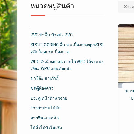
หมวดหมู่สินค้า
Showi
.
PVC บัวพื้น บัวผนัง PVC
SPC FLOORING พื้นกระเบื้องยางspc SPC
คลิกล็อคกระเบื้องยาง
WPC สินค้าตกแต่งภายในWPC ไม้ระแนง
เทียม WPC แผ่นติดผนัง
ขาโต๊ะ ขาเก้าอี้
ชุดตู้ห้องครัว
บาน
บ
ประตู หน้าต่าง วงกบ
ราวผ้าม่านไม้สัก
ลายจีนแกะสลัก
ไม้คิ้วไม้บัวไม้จริง