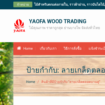
Skip
จำหน่าย
ไม้สำหรับตกแต่งภายใน, ราวผ้าม่าน, ราวบันไดไม้, ไม
to
content
YAOFA WOOD TRADING
ไม้คุณภาพ ราคาถูกสุด ย่านบางโพ จัดส่งทั่วไทย
Home
เกี่ยวกับเรา
วิธีการสั่งซื้อ
แจ้งชำระเง
ป้ายกำกับ: ลายเกล็ดตลอ
Home
สินค้าที่มีป้ายกำกับ “ลายเกล็ดตลอดบานคู่”