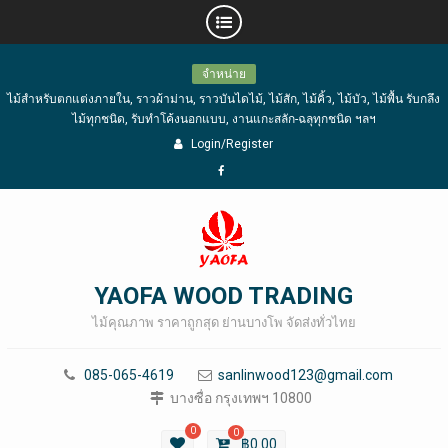
Skip
จำหน่าย
to
ไม้สำหรับตกแต่งภายใน, ราวผ้าม่าน, ราวบันไดไม้, ไม้สัก, ไม้คิ้ว, ไม้บัว, ไม้พื้น รับกลึง
content
ไม้ทุกชนิด, รับทำโค้งนอกแบบ, งานแกะสลัก-ฉลุทุกชนิด ฯลฯ
Login/Register
Facebook
YAOFA WOOD TRADING
ไม้คุณภาพ ราคาถูกสุด ย่านบางโพ จัดส่งทั่วไทย
085-065-4619
sanlinwood123@gmail.com
บางซื่อ กรุงเทพฯ 10800
0
0
฿
0.00