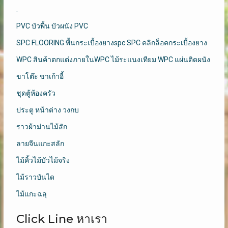
.
PVC บัวพื้น บัวผนัง PVC
SPC FLOORING พื้นกระเบื้องยางspc SPC คลิกล็อคกระเบื้องยาง
WPC สินค้าตกแต่งภายในWPC ไม้ระแนงเทียม WPC แผ่นติดผนัง
ขาโต๊ะ ขาเก้าอี้
ชุดตู้ห้องครัว
ประตู หน้าต่าง วงกบ
ราวผ้าม่านไม้สัก
ลายจีนแกะสลัก
ไม้คิ้วไม้บัวไม้จริง
ไม้ราวบันได
ไม้แกะฉลุ
Click Line หาเรา