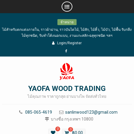
Skip
จำหน่าย
to
ไม้สำหรับตกแต่งภายใน, ราวผ้าม่าน, ราวบันไดไม้, ไม้สัก, ไม้คิ้ว, ไม้บัว, ไม้พื้น รับกลึง
content
ไม้ทุกชนิด, รับทำโค้งนอกแบบ, งานแกะสลัก-ฉลุทุกชนิด ฯลฯ
Login/Register
Facebook
YAOFA WOOD TRADING
ไม้คุณภาพ ราคาถูกสุด ย่านบางโพ จัดส่งทั่วไทย
085-065-4619
sanlinwood123@gmail.com
บางซื่อ กรุงเทพฯ 10800
0
0
฿
0.00