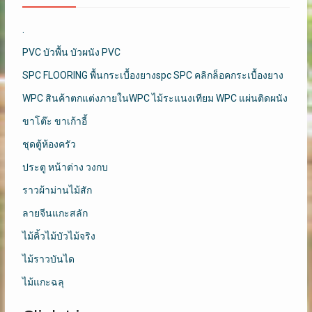
.
PVC บัวพื้น บัวผนัง PVC
SPC FLOORING พื้นกระเบื้องยางspc SPC คลิกล็อคกระเบื้องยาง
WPC สินค้าตกแต่งภายในWPC ไม้ระแนงเทียม WPC แผ่นติดผนัง
ขาโต๊ะ ขาเก้าอี้
ชุดตู้ห้องครัว
ประตู หน้าต่าง วงกบ
ราวผ้าม่านไม้สัก
ลายจีนแกะสลัก
ไม้คิ้วไม้บัวไม้จริง
ไม้ราวบันได
ไม้แกะฉลุ