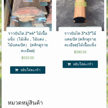
ราวบันได 2″x4″ ไม้เนื้อ
ราวบันได 3″x3″ไม้
แข็ง（ไม้เต็ง，ไม้แดง，
แคมปัส (คลิกดูราย
ไม้แคมปัส） (คลิกดูราย
ละเอียด)ไม้เนื้อแข็ง
ละเอียด)
฿
380.00
฿
320.00
หยิบใส่ตะกร้า
หยิบใส่ตะกร้า
หมวดหมู่สินค้า