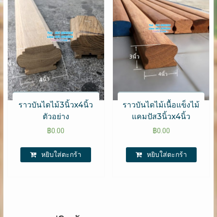
ราวบันไดไม้3นิ้วx4นิ้ว
ราวบันไดไม้เนื้อแข็งไม้
ตัวอย่าง
แคมปัส3นิ้วx4นิ้ว
฿
0.00
฿
0.00
หยิบใส่ตะกร้า
หยิบใส่ตะกร้า