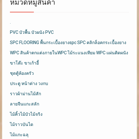
หมวดหมู่สินค้า
.
PVC บัวพื้น บัวผนัง PVC
SPC FLOORING พื้นกระเบื้องยางspc SPC คลิกล็อคกระเบื้องยาง
WPC สินค้าตกแต่งภายในWPC ไม้ระแนงเทียม WPC แผ่นติดผนัง
ขาโต๊ะ ขาเก้าอี้
ชุดตู้ห้องครัว
ประตู หน้าต่าง วงกบ
ราวผ้าม่านไม้สัก
ลายจีนแกะสลัก
ไม้คิ้วไม้บัวไม้จริง
ไม้ราวบันได
ไม้แกะฉลุ