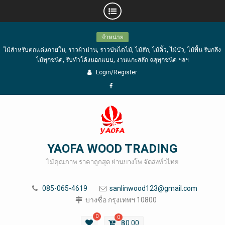
Skip
จำหน่าย
to
ไม้สำหรับตกแต่งภายใน, ราวผ้าม่าน, ราวบันไดไม้, ไม้สัก, ไม้คิ้ว, ไม้บัว, ไม้พื้น รับกลึง
content
ไม้ทุกชนิด, รับทำโค้งนอกแบบ, งานแกะสลัก-ฉลุทุกชนิด ฯลฯ
Login/Register
Facebook
YAOFA WOOD TRADING
ไม้คุณภาพ ราคาถูกสุด ย่านบางโพ จัดส่งทั่วไทย
085-065-4619
sanlinwood123@gmail.com
บางซื่อ กรุงเทพฯ 10800
0
0
฿
0.00