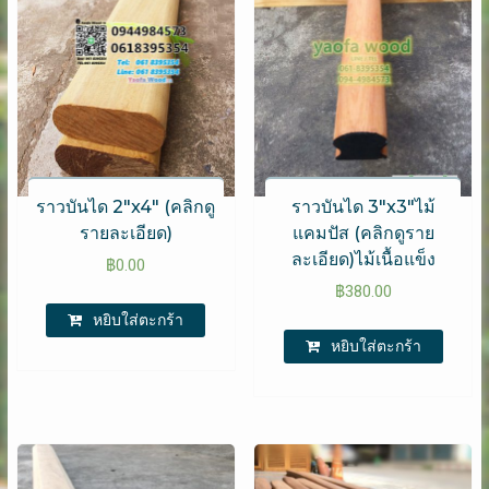
ราวบันได 2″x4″ (คลิกดู
ราวบันได 3″x3″ไม้
รายละเอียด)
แคมปัส (คลิกดูราย
ละเอียด)ไม้เนื้อแข็ง
฿
0.00
฿
380.00
หยิบใส่ตะกร้า
หยิบใส่ตะกร้า