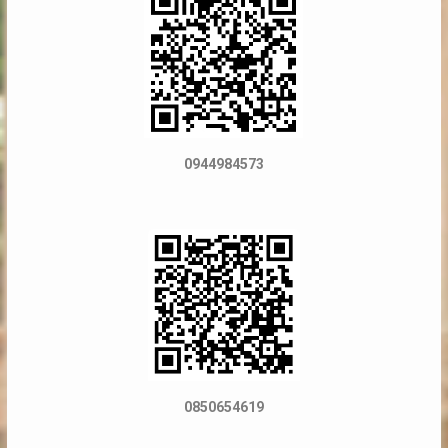
0944984573
0850654619