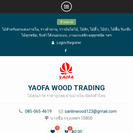
Skip
จำหน่าย
to
ไม้สำหรับตกแต่งภายใน, ราวผ้าม่าน, ราวบันไดไม้, ไม้สัก, ไม้คิ้ว, ไม้บัว, ไม้พื้น รับกลึง
content
ไม้ทุกชนิด, รับทำโค้งนอกแบบ, งานแกะสลัก-ฉลุทุกชนิด ฯลฯ
Login/Register
Facebook
YAOFA WOOD TRADING
ไม้คุณภาพ ราคาถูกสุด ย่านบางโพ จัดส่งทั่วไทย
085-065-4619
sanlinwood123@gmail.com
บางซื่อ กรุงเทพฯ 10800
0
0
฿
0.00