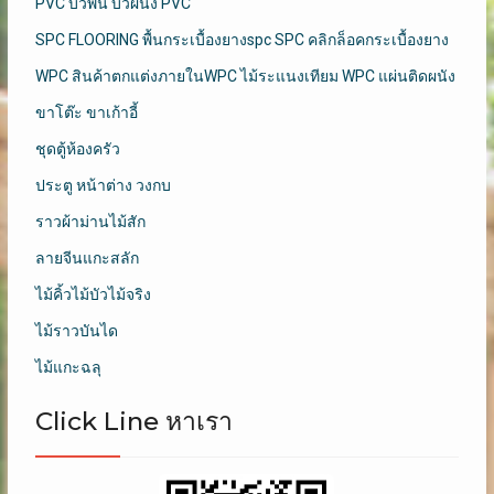
PVC บัวพื้น บัวผนัง PVC
SPC FLOORING พื้นกระเบื้องยางspc SPC คลิกล็อคกระเบื้องยาง
WPC สินค้าตกแต่งภายในWPC ไม้ระแนงเทียม WPC แผ่นติดผนัง
ขาโต๊ะ ขาเก้าอี้
ชุดตู้ห้องครัว
ประตู หน้าต่าง วงกบ
ราวผ้าม่านไม้สัก
ลายจีนแกะสลัก
ไม้คิ้วไม้บัวไม้จริง
ไม้ราวบันได
ไม้แกะฉลุ
Click Line หาเรา