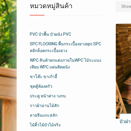
หมวดหมู่สินค้า
Showi
.
PVC บัวพื้น บัวผนัง PVC
SPC FLOORING พื้นกระเบื้องยางspc SPC
คลิกล็อคกระเบื้องยาง
WPC สินค้าตกแต่งภายในWPC ไม้ระแนง
เทียม WPC แผ่นติดผนัง
ขาโต๊ะ ขาเก้าอี้
ชุดตู้ห้องครัว
ประตู หน้าต่าง วงกบ
ราวผ้าม่านไม้สัก
ลายจีนแกะสลัก
บัวฝ่า
ไม้คิ้วไม้บัวไม้จริง