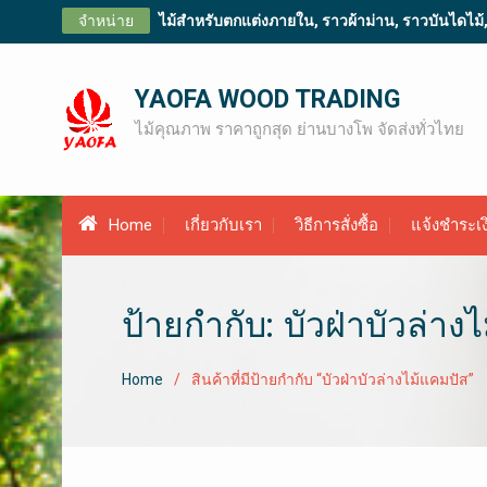
Skip
จำหน่าย
ไม้สำหรับตกแต่งภายใน, ราวผ้าม่าน, ราวบันไดไม้, ไม
to
content
YAOFA WOOD TRADING
ไม้คุณภาพ ราคาถูกสุด ย่านบางโพ จัดส่งทั่วไทย
Home
เกี่ยวกับเรา
วิธีการสั่งซื้อ
แจ้งชำระเง
ป้ายกำกับ: บัวฝ่าบัวล่างไ
Home
สินค้าที่มีป้ายกำกับ “บัวฝ่าบัวล่างไม้แคมปัส​”