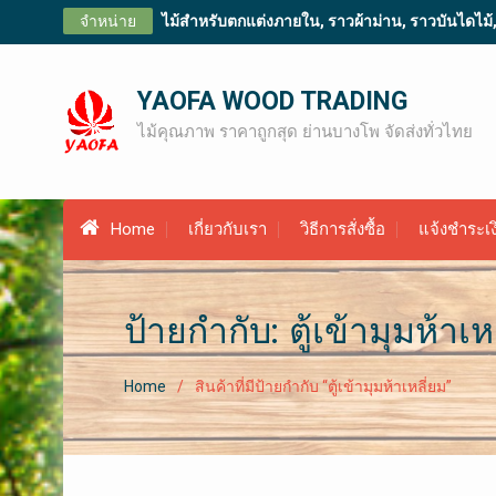
Skip
จำหน่าย
ไม้สำหรับตกแต่งภายใน, ราวผ้าม่าน, ราวบันไดไม้, ไม
to
content
YAOFA WOOD TRADING
ไม้คุณภาพ ราคาถูกสุด ย่านบางโพ จัดส่งทั่วไทย
Home
เกี่ยวกับเรา
วิธีการสั่งซื้อ
แจ้งชำระเง
ป้ายกำกับ: ตู้เข้ามุมห้าเห
Home
สินค้าที่มีป้ายกำกับ “ตู้เข้ามุมห้าเหลี่ยม”