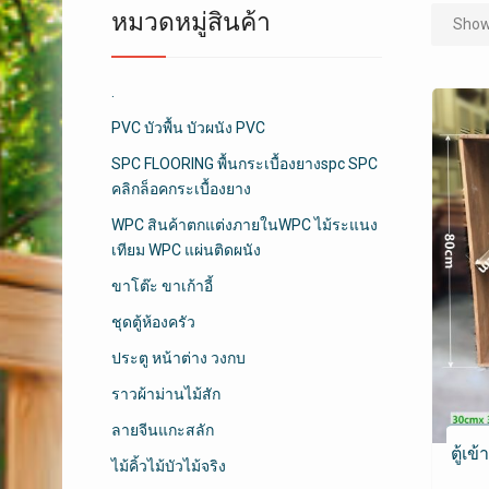
หมวดหมู่สินค้า
Showi
.
PVC บัวพื้น บัวผนัง PVC
SPC FLOORING พื้นกระเบื้องยางspc SPC
คลิกล็อคกระเบื้องยาง
WPC สินค้าตกแต่งภายในWPC ไม้ระแนง
เทียม WPC แผ่นติดผนัง
ขาโต๊ะ ขาเก้าอี้
ชุดตู้ห้องครัว
ประตู หน้าต่าง วงกบ
ราวผ้าม่านไม้สัก
ลายจีนแกะสลัก
ตู้เข
ไม้คิ้วไม้บัวไม้จริง