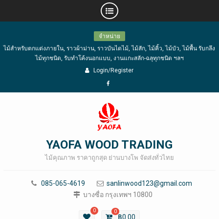
Skip
จำหน่าย
to
ไม้สำหรับตกแต่งภายใน, ราวผ้าม่าน, ราวบันไดไม้, ไม้สัก, ไม้คิ้ว, ไม้บัว, ไม้พื้น รับกลึง
content
ไม้ทุกชนิด, รับทำโค้งนอกแบบ, งานแกะสลัก-ฉลุทุกชนิด ฯลฯ
Login/Register
Facebook
YAOFA WOOD TRADING
ไม้คุณภาพ ราคาถูกสุด ย่านบางโพ จัดส่งทั่วไทย
085-065-4619
sanlinwood123@gmail.com
บางซื่อ กรุงเทพฯ 10800
0
0
฿
0.00