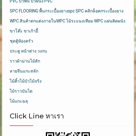
PVC บัวพื้น บัวผนัง PVC
SPC FLOORING พื้นกระเบื้องยางspc SPC คลิกล็อคกระเบื้องยาง
WPC สินค้าตกแต่งภายในWPC ไม้ระแนงเทียม WPC แผ่นติดผนัง
ขาโต๊ะ ขาเก้าอี้
ชุดตู้ห้องครัว
ประตู หน้าต่าง วงกบ
ราวผ้าม่านไม้สัก
ลายจีนแกะสลัก
ไม้คิ้วไม้บัวไม้จริง
ไม้ราวบันได
ไม้แกะฉลุ
Click Line หาเรา