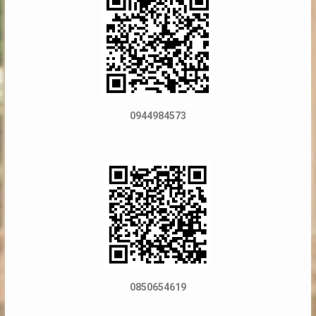
0944984573
0850654619