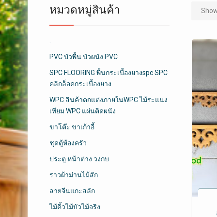
หมวดหมู่สินค้า
Showi
.
PVC บัวพื้น บัวผนัง PVC
SPC FLOORING พื้นกระเบื้องยางspc SPC
คลิกล็อคกระเบื้องยาง
WPC สินค้าตกแต่งภายในWPC ไม้ระแนง
เทียม WPC แผ่นติดผนัง
ขาโต๊ะ ขาเก้าอี้
ชุดตู้ห้องครัว
ประตู หน้าต่าง วงกบ
ราวผ้าม่านไม้สัก
ลายจีนแกะสลัก
ไม้คิ้วไม้บัวไม้จริง