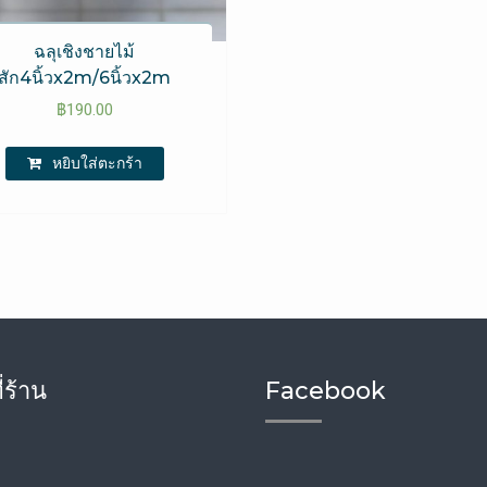
ฉลุเชิงชายไม้
สัก4นิ้วx2m/6นิ้วx2m
฿
190.00
หยิบใส่ตะกร้า
่ร้าน
Facebook