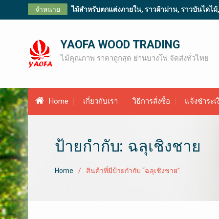
Skip
จำหน่าย
ไม้สำหรับตกแต่งภายใน, ราวผ้าม่าน, ราวบันไดไม้, ไม
to
content
YAOFA WOOD TRADING
ไม้คุณภาพ ราคาถูกสุด ย่านบางโพ จัดส่งทั่วไทย
Home
เกี่ยวกับเรา
วิธีการสั่งซื้อ
แจ้งชำระเง
ป้ายกำกับ: ฉลุเชิงชาย
Home
สินค้าที่มีป้ายกำกับ “ฉลุเชิงชาย”