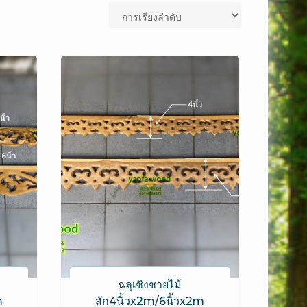
ฉลุเชิงชายไม้
m
สัก4นิ้วx2m/6นิ้วx2m