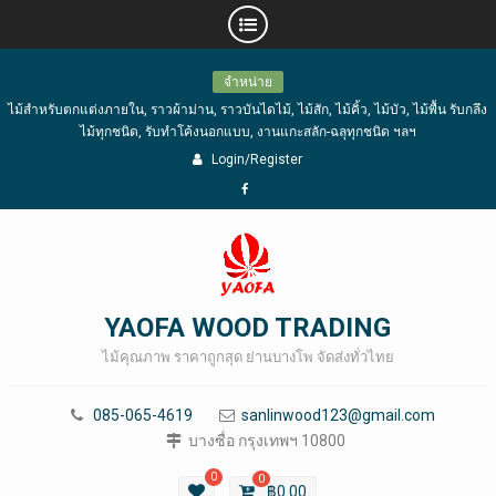
Skip
จำหน่าย
to
ไม้สำหรับตกแต่งภายใน, ราวผ้าม่าน, ราวบันไดไม้, ไม้สัก, ไม้คิ้ว, ไม้บัว, ไม้พื้น รับกลึง
content
ไม้ทุกชนิด, รับทำโค้งนอกแบบ, งานแกะสลัก-ฉลุทุกชนิด ฯลฯ
Login/Register
Facebook
YAOFA WOOD TRADING
ไม้คุณภาพ ราคาถูกสุด ย่านบางโพ จัดส่งทั่วไทย
085-065-4619
sanlinwood123@gmail.com
บางซื่อ กรุงเทพฯ 10800
0
0
฿
0.00