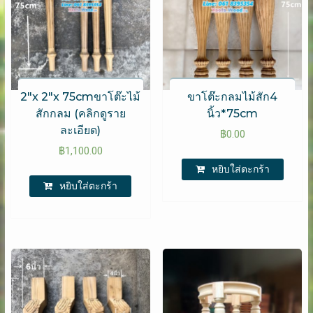
2″x 2″x 75cmขาโต๊ะไม้
ขาโต๊ะกลมไม้สัก4
สักกลม (คลิกดูราย
นิ้ว*75cm
ละเอียด)
฿
0.00
฿
1,100.00
หยิบใส่ตะกร้า
หยิบใส่ตะกร้า