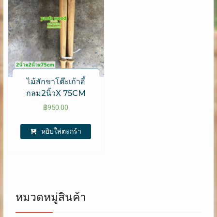
ไม้สักขาโต๊ะเก้าอี้
กลม2นิ้วX 75CM
฿
950.00
หยิบใส่ตะกร้า
หมวดหมู่สินค้า