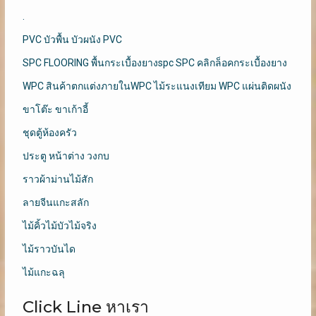
.
PVC บัวพื้น บัวผนัง PVC
SPC FLOORING พื้นกระเบื้องยางspc SPC คลิกล็อคกระเบื้องยาง
WPC สินค้าตกแต่งภายในWPC ไม้ระแนงเทียม WPC แผ่นติดผนัง
ขาโต๊ะ ขาเก้าอี้
ชุดตู้ห้องครัว
ประตู หน้าต่าง วงกบ
ราวผ้าม่านไม้สัก
ลายจีนแกะสลัก
ไม้คิ้วไม้บัวไม้จริง
ไม้ราวบันได
ไม้แกะฉลุ
Click Line หาเรา