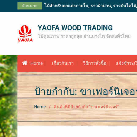
Skip
จำหน่าย
ไม้สำหรับตกแต่งภายใน, ราวผ้าม่าน, ราวบันไดไม้, ไม
to
content
YAOFA WOOD TRADING
ไม้คุณภาพ ราคาถูกสุด ย่านบางโพ จัดส่งทั่วไทย
Home
เกี่ยวกับเรา
วิธีการสั่งซื้อ
แจ้งชำระเง
ป้ายกำกับ: ขาเฟอร์นิเจอร
Home
สินค้าที่มีป้ายกำกับ “ขาเฟอร์นิเจอร์”