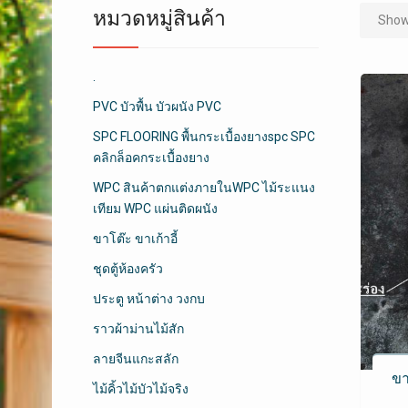
หมวดหมู่สินค้า
Showi
.
PVC บัวพื้น บัวผนัง PVC
SPC FLOORING พื้นกระเบื้องยางspc SPC
คลิกล็อคกระเบื้องยาง
WPC สินค้าตกแต่งภายในWPC ไม้ระแนง
เทียม WPC แผ่นติดผนัง
ขาโต๊ะ ขาเก้าอี้
ชุดตู้ห้องครัว
ประตู หน้าต่าง วงกบ
ราวผ้าม่านไม้สัก
ลายจีนแกะสลัก
ขา
ไม้คิ้วไม้บัวไม้จริง