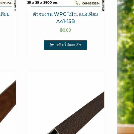
เทียม
ตัวจบงาน WPC​ ไม้ระแนงเทียม
A41-15B
฿
0.00
หยิบใส่ตะกร้า