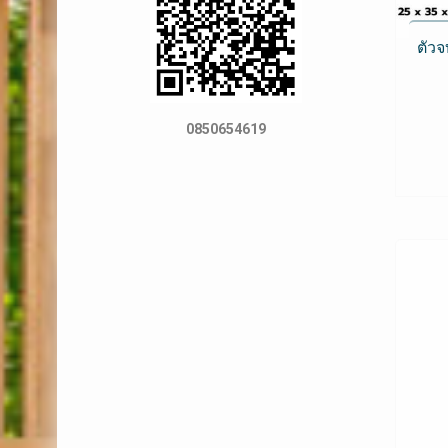
ตัว
0850654619