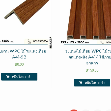
จบงาน WPC​ ไม้ระแนงเทียม
ระแนงไม้เทียม WPC ไม้ร
A41-9B
ตกแต่งผนัง A41-1 ใช้ภา
อาคาร
฿
0.00
฿
150.00
หยิบใส่ตะกร้า
หยิบใส่ตะกร้า