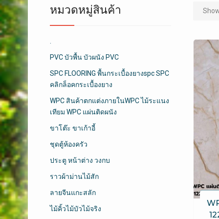
หมวดหมู่สินค้า
Showi
.
PVC บัวพื้น บัวผนัง PVC
SPC FLOORING พื้นกระเบื้องยางspc SPC
คลิกล็อคกระเบื้องยาง
WPC สินค้าตกแต่งภายในWPC ไม้ระแนง
เทียม WPC แผ่นติดผนัง
ขาโต๊ะ ขาเก้าอี้
ชุดตู้ห้องครัว
ประตู หน้าต่าง วงกบ
ราวผ้าม่านไม้สัก
ลายจีนแกะสลัก
WPC
ไม้คิ้วไม้บัวไม้จริง
12