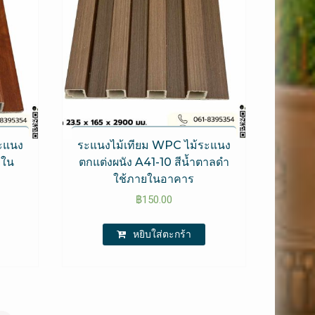
ะแนง
ระแนงไม้เทียม WPC ไม้ระแนง
ยใน
ตกแต่งผนัง A41-10 สีน้ำตาลดำ
ใช้ภายในอาคาร
฿
150.00
หยิบใส่ตะกร้า