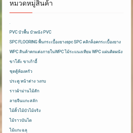
หมวดหมู่สินค้า
.
PVC บัวพื้น บัวผนัง PVC
SPC FLOORING พื้นกระเบื้องยางspc SPC คลิกล็อคกระเบื้องยาง
WPC สินค้าตกแต่งภายในWPC ไม้ระแนงเทียม WPC แผ่นติดผนัง
ขาโต๊ะ ขาเก้าอี้
ชุดตู้ห้องครัว
ประตู หน้าต่าง วงกบ
ราวผ้าม่านไม้สัก
ลายจีนแกะสลัก
ไม้คิ้วไม้บัวไม้จริง
ไม้ราวบันได
ไม้แกะฉลุ