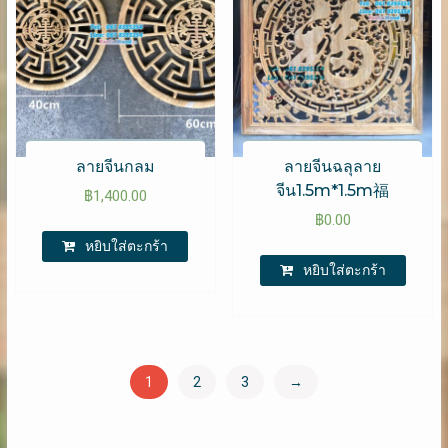
ลายจีนกลม
ลายจีนฉลุลาย
จีน1.5m*1.5m福
฿
1,400.00
฿
0.00
หยิบใส่ตะกร้า
หยิบใส่ตะกร้า
1
2
3
→