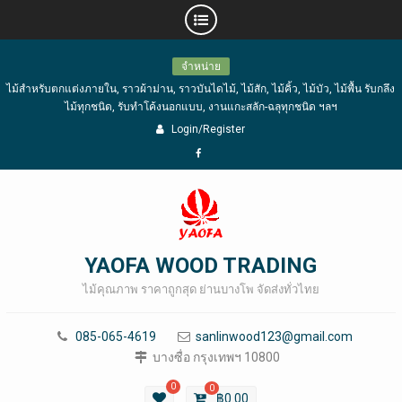
Skip
จำหน่าย
to
ไม้สำหรับตกแต่งภายใน, ราวผ้าม่าน, ราวบันไดไม้, ไม้สัก, ไม้คิ้ว, ไม้บัว, ไม้พื้น รับกลึง
content
ไม้ทุกชนิด, รับทำโค้งนอกแบบ, งานแกะสลัก-ฉลุทุกชนิด ฯลฯ
Login/Register
Facebook
YAOFA WOOD TRADING
ไม้คุณภาพ ราคาถูกสุด ย่านบางโพ จัดส่งทั่วไทย
085-065-4619
sanlinwood123@gmail.com
บางซื่อ กรุงเทพฯ 10800
0
0
฿
0.00